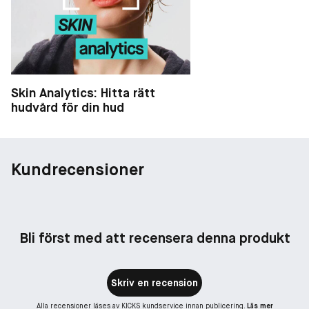
• 89 % TYCKER ATT ÖGONEN SER UPPLYFTA UT
* 103 PERSONER TESTADE UNDER FYRA VECKOR. DE
APPLICERADE PRODUKTEN EN GÅNG DAGLIGEN
LÅS UPP HEMLIGHETEN BAKOM EN MAGISK HUD FÖR ALLTID
MED Charlottes PÅFYLLBARA HUDVÅRDSBEHÅLLARE OCH
Skin Analytics: Hitta rätt
KAPSLAR SOM ÄR ENKLA ATT ANVÄNDA!
hudvård för din hud
Kundrecensioner
Bli först med att recensera denna produkt
Skriv en recension
Alla recensioner läses av KICKS kundservice innan publicering.
Läs mer