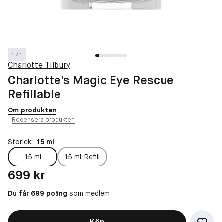
1 / 1
Charlotte Tilbury
Charlotte's Magic Eye Rescue
Refillable
Om produkten
Recensera produkten
Storlek:
15 ml
15 ml
15 ml, Refill
Pris: 699 kr
699 kr
Du får 699 poäng
som medlem
Köp