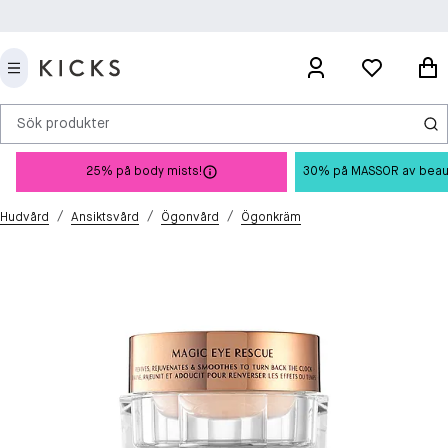
Sök produkter
25% på body mists!
30% på MASSOR av beauty 
/
/
/
Hudvård
Ansiktsvård
Ögonvård
Ögonkräm