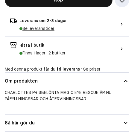
Leverans om 2-3 dagar
Se leveranstider
Hitta i butik
Finns i lager i
2 butiker
Med denna produkt får du
fri leverans
·
Se priser
Om produkten
CHARLOTTES PRISBELÖNTA MAGIC EYE RESCUE ÄR NU
PÅFYLLNINGSBAR OCH ÅTERVINNINGSBAR!
EN UTJÄMNANDE OCH STÄRKANDE ÖGONKRÄM SOM MINSKAR
UPPKOMSTEN AV RYNKOR, MÖRKA RINGAR OCH SVULLNADER PÅ
Så här gör du
TRÖTTA ÖGON.