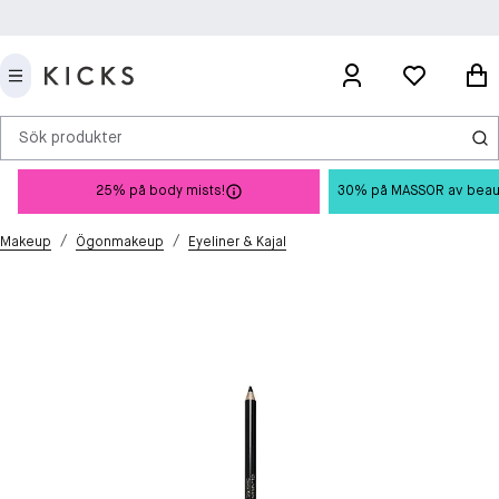
Sök produkter
25% på body mists!
30% på MASSOR av beauty 
/
/
Makeup
Ögonmakeup
Eyeliner & Kajal