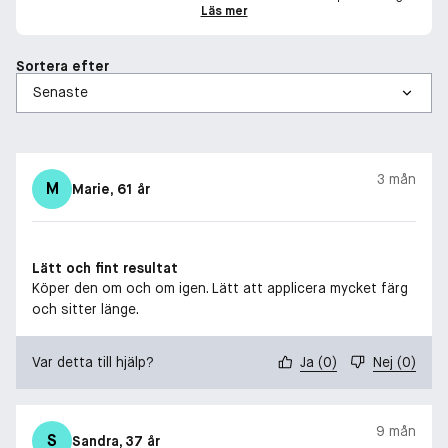
Läs mer
Sortera efter
3 mån
M
Marie
, 61 år
Lätt och fint resultat
Köper den om och om igen. Lätt att applicera mycket färg
och sitter länge.
Var detta till hjälp?
Ja
(
0
)
Nej
(
0
)
9 mån
S
Sandra
, 37 år