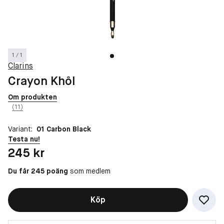
1 / 1
Clarins
Crayon Khôl
Om produkten
(11)
Variant:
01 Carbon Black
Testa nu!
Pris: 245 kr
245 kr
Du får 245 poäng
som medlem
Köp