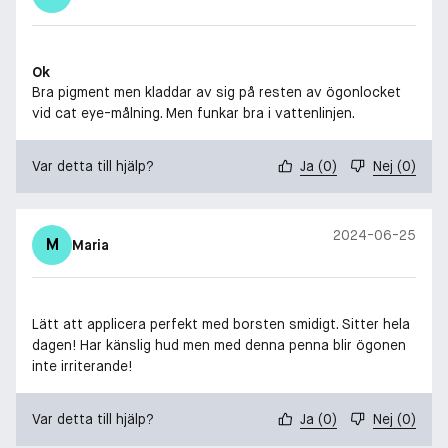
Ok
Bra pigment men kladdar av sig på resten av ögonlocket
vid cat eye-målning. Men funkar bra i vattenlinjen.
Var detta till hjälp?
Ja
(
0
)
Nej
(
0
)
2024-06-25
M
Maria
Lätt att applicera perfekt med borsten smidigt. Sitter hela
dagen! Har känslig hud men med denna penna blir ögonen
inte irriterande!
Var detta till hjälp?
Ja
(
0
)
Nej
(
0
)