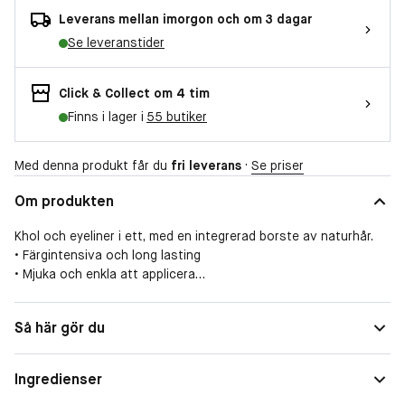
Leverans mellan imorgon och om 3 dagar
Se leveranstider
Click & Collect om 4 tim
Finns i lager i
55 butiker
Med denna produkt får du
fri leverans
·
Se priser
Om produkten
Khol och eyeliner i ett, med en integrerad borste av naturhår.
• Färgintensiva och long lasting
• Mjuka och enkla att applicera
• Ger precision
• Applikatorborste med naturligt hår
Så här gör du
• Pennvässare medföljer nr 01 Black
Formulan är varsam och rik på färgpigment och ger en intensiv
färg samtidigt som den respekterar den ömtåliga huden runt
Ingredienser
ögonkonturen.