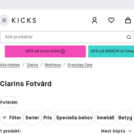
Sök produkter
25% på body mists!
30% på MASSOR av beauty 
/
/
/
Alla märken
Clarins
Wellness
Everyday Care
Clarins Fotvård
Fotkräm
Filter
Serier
Pris
Speciella behov
Innehåll
Betyg
1 produkt:
Mest köpta