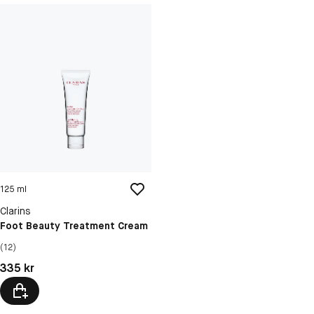
125 ml
Clarins
Foot Beauty Treatment Cream
(12)
Pris: 335 kr
335 kr