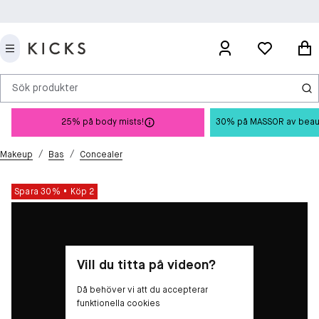
Sök produkter
25% på body mists!
30% på MASSOR av beauty 
/
/
Makeup
Bas
Concealer
Spara 30%
Köp 2
Vill du titta på videon?
Då behöver vi att du accepterar
funktionella cookies