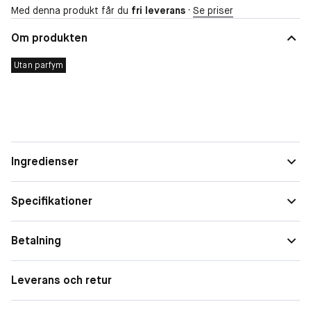
Med denna produkt får du
fri leverans
·
Se priser
Om produkten
Utan parfym
Ingredienser
Specifikationer
Produktbeskrivning
Betalning
Leverans och retur
Vad är det?