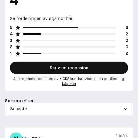
4
Studier
Se fördelningen av stjärnor här
*Klinisk studie med 14 kvinnor efter applicering av en produkt.
5
6
4
2
**Klinisk studie med 24 kvinnor efter användning av produkten
3
0
i 8 timmar.
2
0
1
2
***Klinisk studie med 27 kvinnor efter användning av produkten
i 13 veckor.
Skriv en recension
Alla recensioner läses av KICKS kundservice innan publicering.
Läs mer
Vår Clinique Clean-Filosofi
Sortera efter
Enkel. Säker. Effektiv.
Våra formulas är alltid utvecklade för att ge maximala resultat
utan irritation.
1 mån.