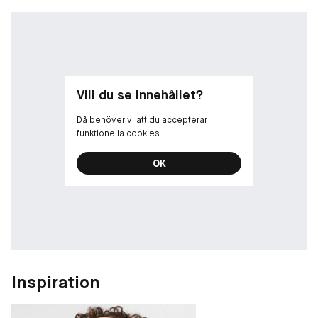
Lätt concealer med full täckningsgrad som omedelbart slätar
ut och som synligt reducerar påsar under ögonen över tid. Den
tvåsidiga applikatorn har en flockad, snedställd spets i ena
änden och en inbyggd svamp som hjälper till att sudda ut
concealern i den andra.
Vill du se innehållet?
Då behöver vi att du accepterar
funktionella cookies
Vad gör den?
OK
12-timmars-concealer som omedelbart korrigerar, döljer mörka
ringar och mörka fläckar samt tonar ned ojämnheter – med
perfekt resultat hela dagen. Du ser dessutom en förbättring av
mörka ringar och mörka fläckar på bara fyra veckor.
Inspiration
Får omedelbart fina linjer att upplevas mindre:
91% av
paneldeltagarna upplevde omedelbart att linjerna hade
reducerats*