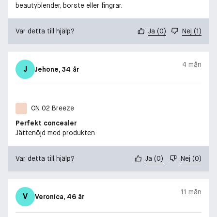
beautyblender, borste eller fingrar.
Var detta till hjälp?
Ja
(
0
)
Nej
(
1
)
4 mån
J
Jehone
, 34 år
CN 02 Breeze
Perfekt concealer
Jättenöjd med produkten
Var detta till hjälp?
Ja
(
0
)
Nej
(
0
)
11 mån
V
Veronica
, 46 år