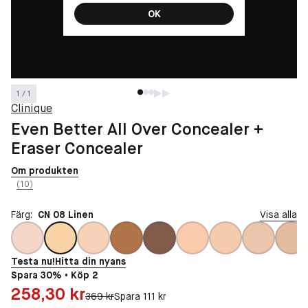
OK
1 / 1
Clinique
Even Better All Over Concealer +
Eraser Concealer
Om produkten
(10)
Färg:
CN 08 Linen
Visa alla
Testa nu!
Hitta din nyans
Spara 30% • Köp 2
Pris: 258,30 kr
258,30 kr
Original pris:
369 kr
Spara 111 kr