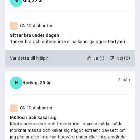
M
Mia
, 37 år
CN 10 Alabaster
Sitter bra under dagen
Täcker bra och irriterar inte mina känsliga ögon. Parfymfri.
Var detta till hjälp?
Ja
(
1
)
Nej
(
0
)
2 mån
H
Hedvig
, 29 år
CN 10 Alabaster
Mörknar och kakar sig
Köpte concealern och foundation i samma märke, båda
mörknar massa och kakar sig något extremt oavsett om
jag primar eller inte, har hudvård under eller inte, använder