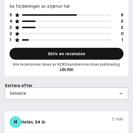
Se fördelningen av stjärnor här
5
8
4
2
3
2
2
0
1
1
Skriv en recension
Alla recensioner läses av KICKS kundservice innan publicering.
Läs mer
Sortera efter
5 mån
H
Helén
, 54 år