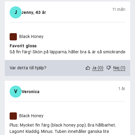
11 mån
J
Jenny
, 43 år
Black Honey
Favorit gloss
Så fin färg! Skön på läpparna, håller bra & är så smickrande
Var detta till hjälp?
Ja
(
0
)
Nej
(
1
)
1 år
V
Veronica
Black Honey
Plus: Mycket fin färg (black honey pop). Bra hållbarhet.
Lagomt kladdig. Minus: Tuben innehåller ganska lite