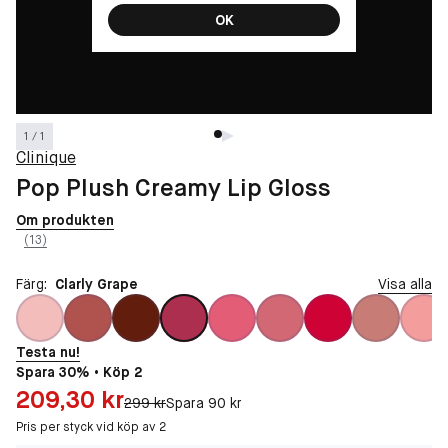
OK
1 / 1
Clinique
Pop Plush Creamy Lip Gloss
Om produkten
(13)
Färg:
Clarly Grape
Visa alla
Testa nu!
Spara 30% • Köp 2
Pris: 209,30 kr
209,30 kr
Original pris:
299 kr
Spara 90 kr
Pris per styck vid köp av 2