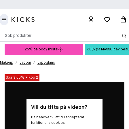
Sök produkter
25% på body mists!
30% på MASSOR av beauty 
/
/
Makeup
Läppar
Läppglans
Spara 30%
Köp 2
Vill du titta på videon?
Då behöver vi att du accepterar
funktionella cookies