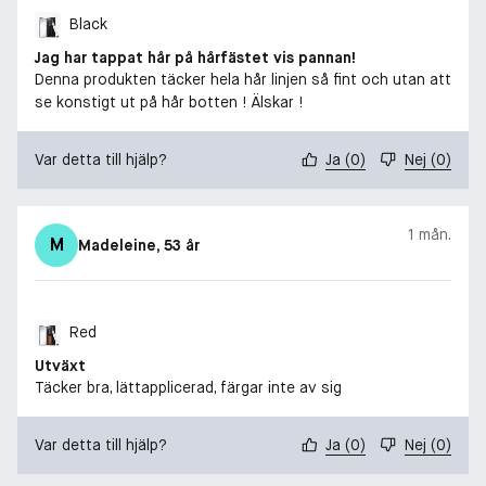
Black
Jag har tappat hår på hårfästet vis pannan!
Denna produkten täcker hela hår linjen så fint och utan att
se konstigt ut på hår botten ! Älskar !
Var detta till hjälp?
Ja
(
0
)
Nej
(
0
)
1 mån.
M
Madeleine
, 53 år
Red
Utväxt
Täcker bra, lättapplicerad, färgar inte av sig
Var detta till hjälp?
Ja
(
0
)
Nej
(
0
)