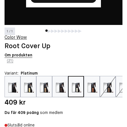
1 / 1
Color Wow
Root Cover Up
Om produkten
(21)
Variant:
Platinum
Pris: 409 kr
409 kr
Du får 409 poäng
som medlem
Slutsåld online