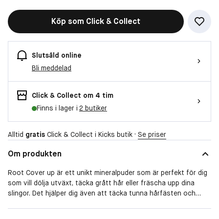
Köp som Click & Collect
Slutsåld online
Bli meddelad
Click & Collect om 4 tim
Finns i lager i
2 butiker
Alltid
gratis
Click & Collect i Kicks butik ·
Se priser
Om produkten
Root Cover up är ett unikt mineralpuder som är perfekt för dig
som vill dölja utväxt, täcka grått hår eller fräscha upp dina
slingor. Det hjälper dig även att täcka tunna hårfästen och
flikar, för att ge intryck av ett tjockare, fylligare hår.
Hårtyp
Blekt hår, Blont hår