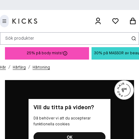
Sök produkter
25% på body mists!
30% på MASSOR av beauty 
/
/
Hår
Hårfärg
Hårtoning
Vill du titta på videon?
Då behöver vi att du accepterar
funktionella cookies
OK