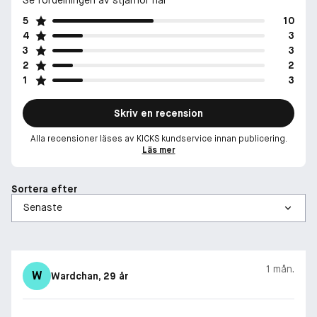
5
10
4
3
3
3
2
2
1
3
Skriv en recension
Alla recensioner läses av KICKS kundservice innan publicering.
Läs mer
Sortera efter
1 mån.
W
Wardchan
, 29 år