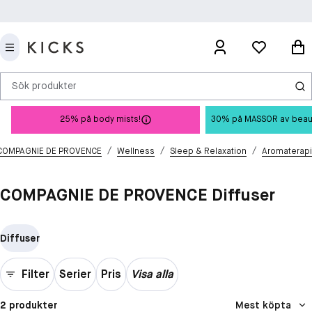
Sök produkter
25% på body mists!
30% på MASSOR av beauty 
/
/
/
COMPAGNIE DE PROVENCE
Wellness
Sleep & Relaxation
Aromaterapi
COMPAGNIE DE PROVENCE Diffuser
Diffuser
Filter
Serier
Pris
Visa alla
2 produkter
Mest köpta