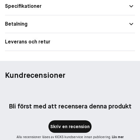
Specifikationer
Fördelar:
Betalning
• Höjer humöret och skapar välbefinnande
• Främjar avslappning och inre balans
• Ger rummet en elegant och lyxig blomdoft
Leverans och retur
• Perfekt för kvällsritualer och egenvård
Kundrecensioner
Bli först med att recensera denna produkt
Skriv en recension
Alla recensioner läses av KICKS kundservice innan publicering.
Läs mer