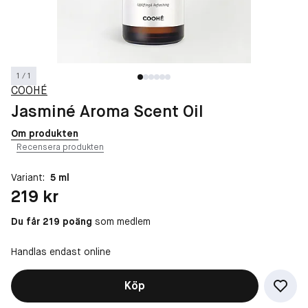
1 / 1
COOHÉ
Jasminé Aroma Scent Oil
Om produkten
Recensera produkten
Variant:
5 ml
Pris: 219 kr
219 kr
Du får 219 poäng
som medlem
Handlas endast online
Köp