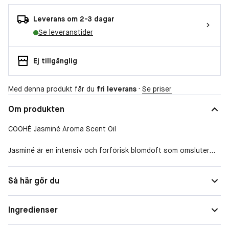
Leverans om 2-3 dagar
Se leveranstider
Ej tillgänglig
Med denna produkt får du
fri leverans
·
Se priser
Om produkten
COOHÉ Jasminé Aroma Scent Oil
Jasminé är en intensiv och förförisk blomdoft som omsluter
sinnena med värme och elegans. Den öppnar med djupa,
blomstrande jasminnoter som balanseras av subtila gröna och
Så här gör du
lätta fruktiga undertoner. Doften känns lyxig, lugnande och
samtidigt upplyftande – perfekt för dig som vill skapa en
sofistikerad och sinnlig atmosfär i hemmet eller i din dagliga
Ingredienser
egenvård. Jasminé skapar en känsla av ro, romantik och tidlös
skönhet.