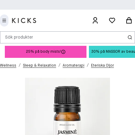
Sök produkter
25% på body mists!
30% på MASSOR av beauty 
/
/
/
Wellness
Sleep & Relaxation
Aromaterapi
Eteriska Oljor