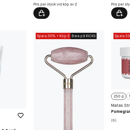
Pris per styck vid köp av 2
Pris per st
Spara 30%
Köp 2
Bara på KICKS
Spara 3
250 g
Matas Str
Pomegran
(6)