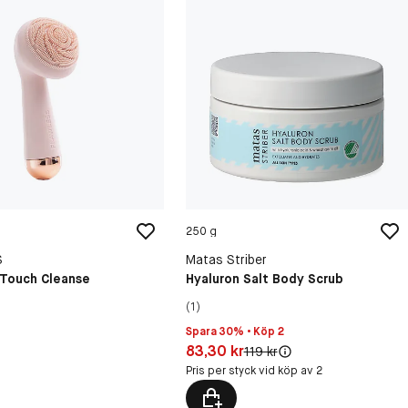
250 g
S
Matas Striber
 Touch Cleanse
Hyaluron Salt Body Scrub
(1)
Spara 30% • Köp 2
Pris: 83,30 kr
83,30 kr
Original pris:
119 kr
kr
Pris per styck vid köp av 2