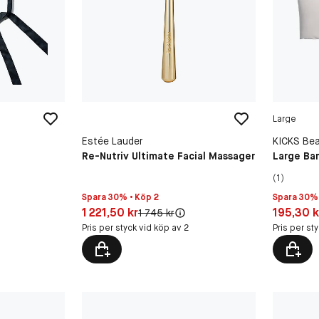
Large
Estée Lauder
KICKS Be
Re-Nutriv Ultimate Facial Massager
Large Ba
(1)
Spara 30% • Köp 2
Spara 30% 
Pris: 1 221,50 kr
Pris: 195,
1 221,50 kr
195,30 k
Original pris:
1 745 kr
Pris per styck vid köp av 2
Pris per st