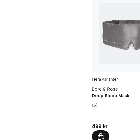
Flera varianter
Dore & Rose
Deep Sleep Mask
(5)
Pris: 499 kr
499 kr