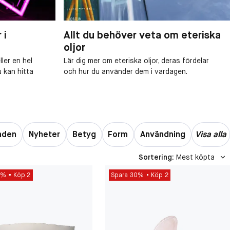
 i
Allt du behöver veta om eteriska
oljor
ler en hel
Lär dig mer om eteriska oljor, deras fördelar
u kan hitta
och hur du använder dem i vardagen.
nden
Nyheter
Betyg
Form
Användning
Visa alla
Sortering
:
Mest köpta
0%
Köp 2
Spara 30%
Köp 2