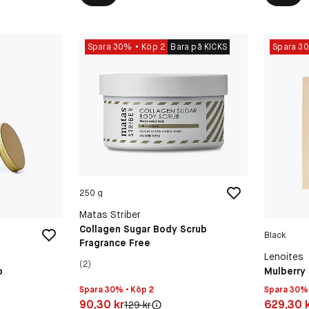
Spara 30%
Köp 2
Bara på KICKS
Spara 3
250 g
Matas Striber
Collagen Sugar Body Scrub
Black
Fragrance Free
Lenoites
(2)
b
Mulberry 
Spara 30% • Köp 2
Spara 30% 
Pris: 90,30 kr
Pris: 629,
90,30 kr
629,30 
Original pris:
129 kr