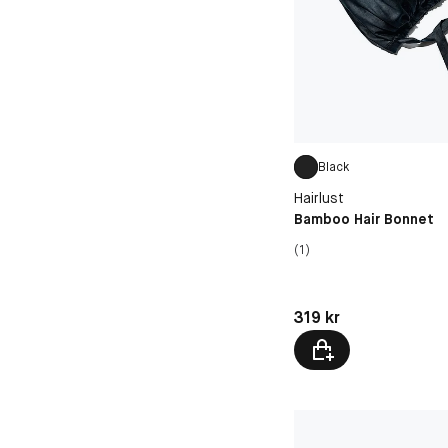
Black
Hairlust
Bamboo Hair Bonnet
(1)
Pris: 319 kr
319 kr