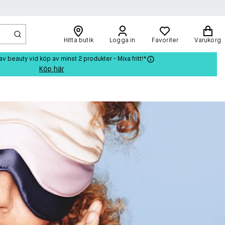
Hitta butik
Logga in
Favoriter
Varukorg
beauty vid köp av minst 2 produkter - Mixa fritt!*
Köp här