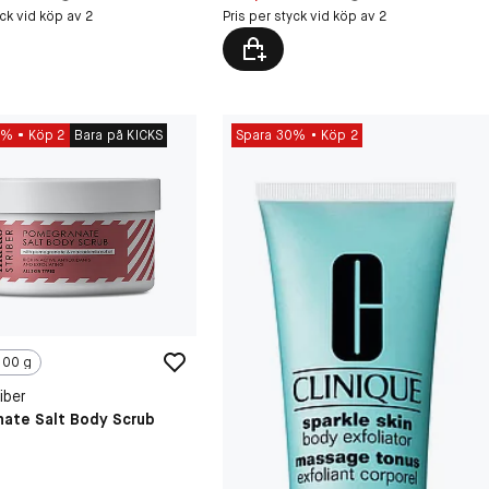
yck vid köp av 2
Pris per styck vid köp av 2
0%
Köp 2
Bara på KICKS
Spara 30%
Köp 2
100 g
iber
ate Salt Body Scrub