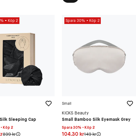
0%
Köp 2
Spara 30%
Köp 2
Small
KICKS Beauty
Silk Sleeping Cap
Small Bamboo Silk Eyemask Grey
• Köp 2
Spara 30% • Köp 2
30 kr
Pris: 104,30 kr
kr
104,30 kr
Original pris:
Original pris:
899 kr
149 kr