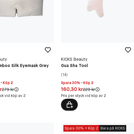
auty
KICKS Beauty
mboo Silk Eyemask Grey
Gua Sha Tool
(14)
• Köp 2
Spara 30% • Köp 2
30 kr
Pris: 160,30 kr
r
160,30 kr
Original pris:
Original pris:
279 kr
229 kr
yck vid köp av 2
Pris per styck vid köp av 2
Spara 30%
Köp 2
Bara på KICKS