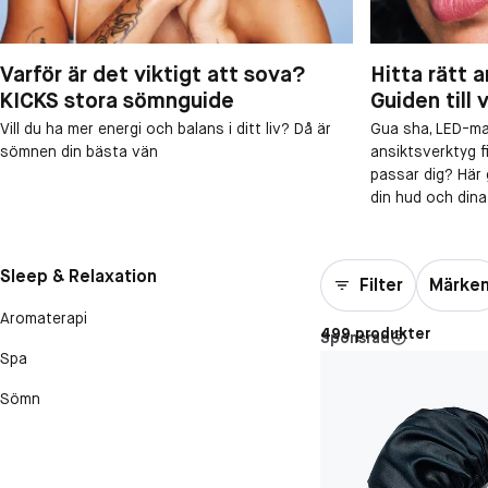
Varför är det viktigt att sova?
Hitta rätt 
KICKS stora sömnguide
Guiden till
Vill du ha mer energi och balans i ditt liv? Då är
Gua sha, LED-mas
sömnen din bästa vän
ansiktsverktyg fi
passar dig? Här gu
din hud och dina
Sleep & Relaxation
Filter
Märke
Aromaterapi
499 produkter
Sponsrad
Spa
Sömn