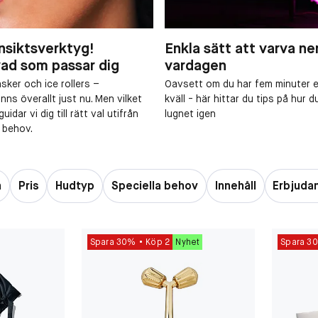
ansiktsverktyg!
Enkla sätt att varva ner
 vad som passar dig
vardagen
ker och ice rollers –
Oavsett om du har fem minuter el
nns överallt just nu. Men vilket
kväll - här hittar du tips på hur d
idar vi dig till rätt val utifrån
lugnet igen
 behov.
n
Pris
Hudtyp
Speciella behov
Innehåll
Erbjuda
Spara 30%
Köp 2
Nyhet
Spara 3