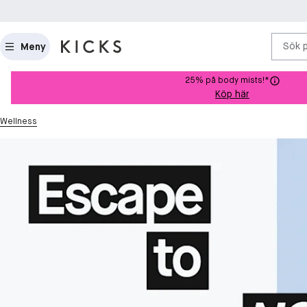
Sök 
Meny
25% på body mists!*
Köp här
Wellness