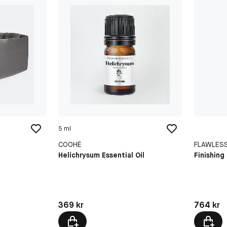
5 ml
COOHÉ
FLAWLES
Helichrysum Essential Oil
Finishing
Pris: 369 kr
Pris: 764 
369 kr
764 kr