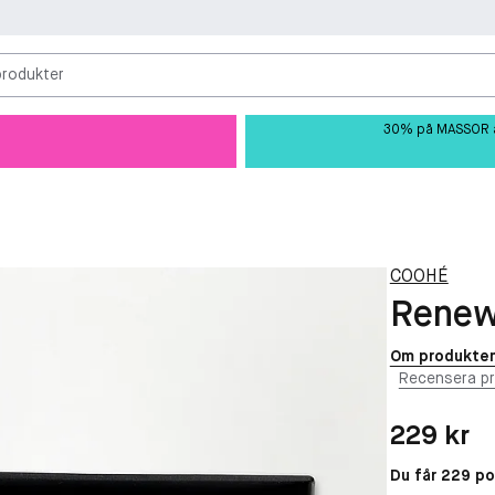
produkter
30% på MASSOR av 
COOHÉ
Renew
Om produkte
Recensera p
Pris: 229 kr
229 kr
Du får 229 p