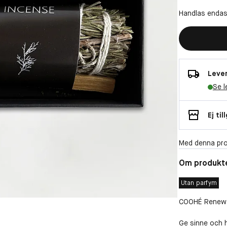
Handlas endas
Lever
Se l
Ej til
Med denna pro
Om produkt
Utan parfym
COOHÉ Renew S
Ge sinne och 