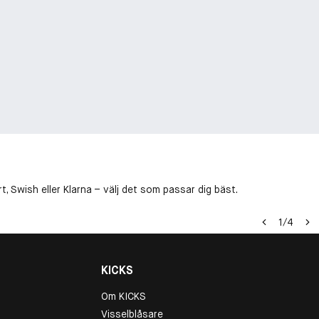
, Swish eller Klarna – välj det som passar dig bäst.
1
/
4
KICKS
Om KICKS
Visselblåsare