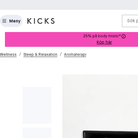
Sök 
Meny
25% på body mists!*
Köp här
/
/
Wellness
Sleep & Relaxation
Aromaterapi