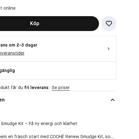
t online
Köp
ans om 2-3 dagar
everanstider
lgänglig
dukt får du
fri leverans
·
Se priser
en
mudge Kit – Få ny energi och klarhet
hem en fräsch start med COOHÉ Renew Smudge Kit, som