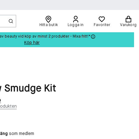
Hitta butik
Logga in
Favoriter
Varukorg
beauty vid köp av minst 2 produkter - Mixa fritt!*
Köp här
 Smudge Kit
n
rodukten
oäng
som medlem