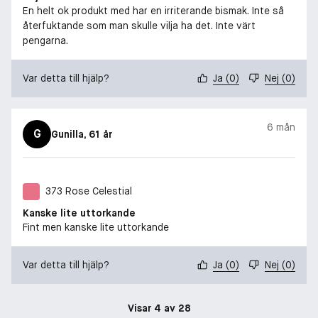
En helt ok produkt med har en irriterande bismak. Inte så
återfuktande som man skulle vilja ha det. Inte värt
pengarna.
Var detta till hjälp?
Ja
(
0
)
Nej
(
0
)
6 mån
G
Gunilla
, 61 år
373 Rose Celestial
Kanske lite uttorkande
Fint men kanske lite uttorkande
Var detta till hjälp?
Ja
(
0
)
Nej
(
0
)
Visar 4 av 28