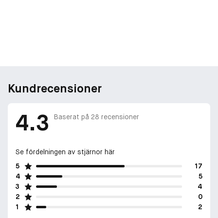
Kundrecensioner
4.3
Baserat på
28
recensioner
Se fördelningen av stjärnor här
5
17
4
5
3
4
2
0
1
2