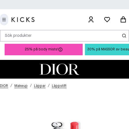
Sök produkter
25% på body mists!
30% på MASSOR av beauty 
/
/
/
DIOR
Makeup
Läppar
Läppstift