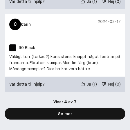
Var detta till hjälp?
Ja
(
1
)
Nej
(
0
)
2024-03-17
C
Carin
90 Black
Väldigt torr (torkad?) konsistens, knappt något fastnar på
fransarna. Förutom klumpar. Men fin färg (brun).
Måndagsexemplar? Dior brukar vara bättre.
Var detta till hjälp?
Ja
(
1
)
Nej
(
0
)
Visar 4 av 7
Se mer