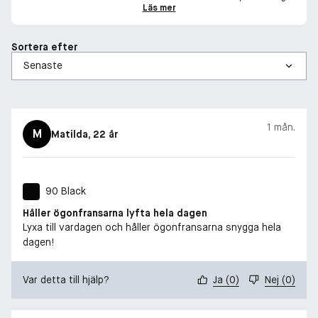
Läs mer
Sortera efter
1 mån.
M
Matilda
, 22 år
90 Black
Håller ögonfransarna lyfta hela dagen
Lyxa till vardagen och håller ögonfransarna snygga hela
dagen!
Var detta till hjälp?
Ja
(
0
)
Nej
(
0
)