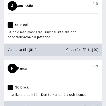
1 år
A
Ann-Sofie
90 Black
Så nöjd med mascaran! Klumpar inte alls och
ögonfransarna blir jättefina.
Var detta till hjälp?
Ja
(
0
)
Nej
(
0
)
1 år
P
Parisa
90 Black
Inte lika bra som förr. Den torkar ut lätt och klumpar.