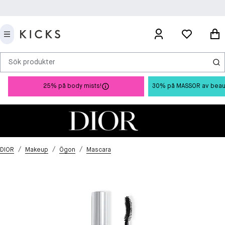
Sök produkter
25% på body mists!
30% på MASSOR av beauty 
/
/
/
DIOR
Makeup
Ögon
Mascara