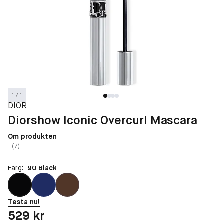
1 / 1
DIOR
Diorshow Iconic Overcurl Mascara
Om produkten
(7)
Färg:
90 Black
Testa nu!
Pris: 529 kr
529 kr