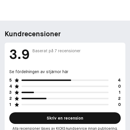
Kundrecensioner
3.9
Baserat på
7
recensioner
Se fördelningen av stjärnor här
5
4
4
0
3
1
2
2
1
0
Skriv en recension
Alla recensioner läses av KICKS kundservice innan publicering.