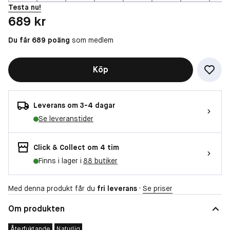
Testa nu!
Pris: 689 kr
689 kr
Du får 689 poäng
som medlem
Köp
Leverans om 3-4 dagar
Se leveranstider
Click & Collect om 4 tim
Finns i lager i
88 butiker
Med denna produkt får du
fri leverans
·
Se priser
Om produkten
Återfuktande
Naturlig