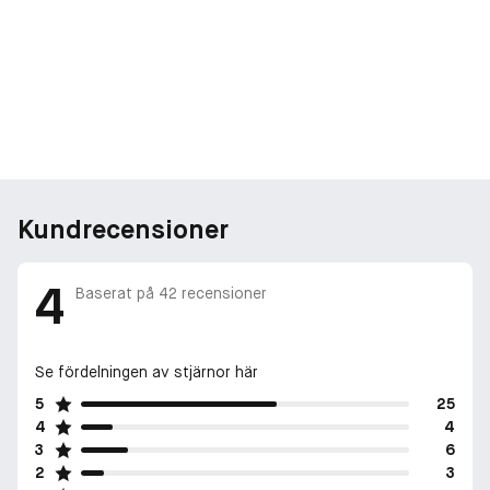
Kundrecensioner
4
Baserat på
42
recensioner
Se fördelningen av stjärnor här
5
25
4
4
3
6
2
3