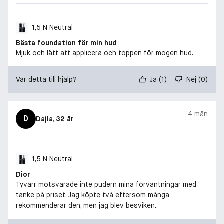
1,5 N Neutral
Bästa foundation för min hud
Mjuk och lätt att applicera och toppen för mogen hud.
Var detta till hjälp?
Ja
(
1
)
Nej
(
0
)
4 mån
D
Dajla
, 32 år
1,5 N Neutral
Dior
Tyvärr motsvarade inte pudern mina förväntningar med
tanke på priset. Jag köpte två eftersom många
rekommenderar den, men jag blev besviken.