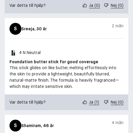
Var detta till hjälp?
Ja
(
0
)
Nej
(
0
)
2 mån
S
Sreeja
, 30 år
4 N Neutral
Foundation butter stick for good coverage
This stick glides on like butter, melting effortlessly into
the skin to provide a lightweight, beautifully blurred,
natural-matte finish. The formula is heavily fragranced—
which may irritate sensitive skin.
Var detta till hjälp?
Ja
(
1
)
Nej
(
0
)
4 mån
S
Shamiram
, 46 år