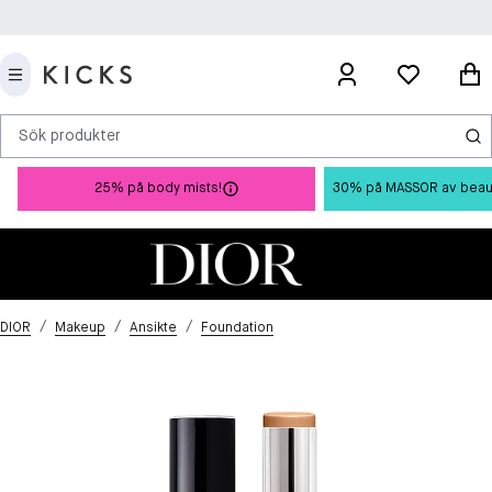
Sök produkter
25% på body mists!
30% på MASSOR av beauty 
/
/
/
DIOR
Makeup
Ansikte
Foundation