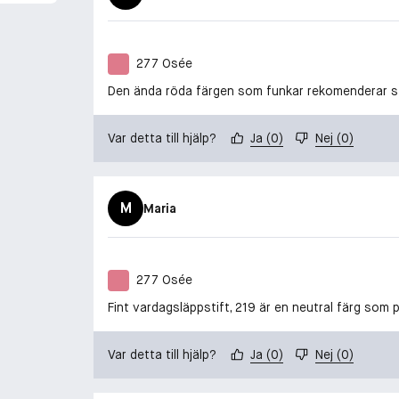
277 Osée
Den ända röda färgen som funkar rekomenderar s
Var detta till hjälp?
Ja
(
0
)
Nej
(
0
)
M
Maria
277 Osée
Fint vardagsläppstift, 219 är en neutral färg som 
Var detta till hjälp?
Ja
(
0
)
Nej
(
0
)