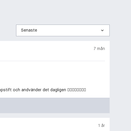
Sortera
efter
7 mån
ppstift och andvänder det dagligen 👌🏼👌🏼👌🏼👌🏼
1 år