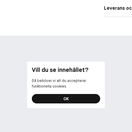
**Självutvärde
Leverans oc
***Instrumente
Vill du se innehållet?
Då behöver vi att du accepterar
funktionella cookies
OK