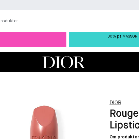
produkter
30% på MASSOR av 
DIOR
Rouge 
Lipstic
Om produkte