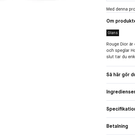
Med denna pro
Om produkt
Glans
Rouge Dior är e
och speglar Ho
slut tar du enk
Rouge Dior kan
Finish
Så här gör d
den legendaris
100 Nude Look
orangey-red.
Ingrediense
Rouge Dior-ref
ren* formula 
Specifikatio
effekt för läp
färg.
Betalning
*För mer info