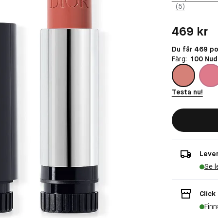
(5)
Pris: 469 kr
469 kr
Du får 469 p
Färg:
100 Nud
Testa nu!
Lever
Se l
Click
Finn