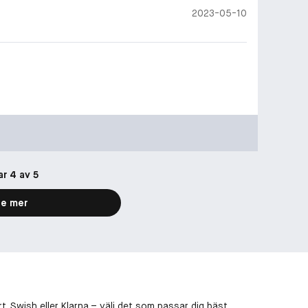
2023-05-10
ar 4 av 5
e mer
, Swish eller Klarna – välj det som passar dig bäst.