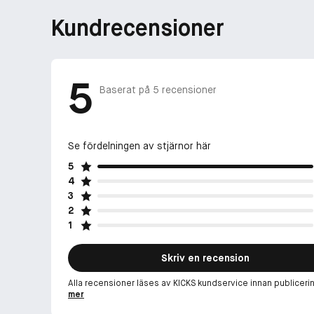
Kundrecensioner
5
Baserat på
5
recensioner
Se fördelningen av stjärnor här
5
4
3
2
1
Skriv en recension
Alla recensioner läses av KICKS kundservice innan publiceri
mer