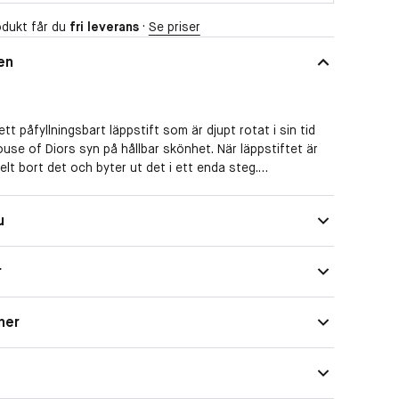
dukt får du
fri leverans
·
Se priser
en
tt påfyllningsbart läppstift som är djupt rotat i sin tid
use of Diors syn på hållbar skönhet. När läppstiftet är
elt bort det och byter ut det i ett enda steg.
 fyllas på med 25 av de mest ikoniska nyanserna: från
Glans
u
ka 999 Red till 720 Icone Rosewood, för att inte tala om
 contemporary beige och 777 Fahrenheit flamboyant
r
illen har samma formula som Rouge Dior-läppstiftet: en
berikad med blommor med en vårdande och återfuktande
ner
parna, för 24 timmars** komfort och 12 timmars*** äkta
rmation, besök Diors sida “Our commitments”