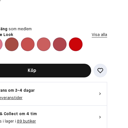
oäng
som medlem
e Look
Visa alla
Köp
ans om 3-4 dagar
everanstider
 & Collect om 4 tim
s i lager i
89 butiker