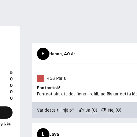
H
Hanna
, 40 år
5
458 Paris
0
0
Fantastisk!
0
Fantastiskt att det finns i refill, jag älskar detta lä
0
Var detta till hjälp?
Ja
(
0
)
Nej
(
0
)
ng.
Läs
L
Laya