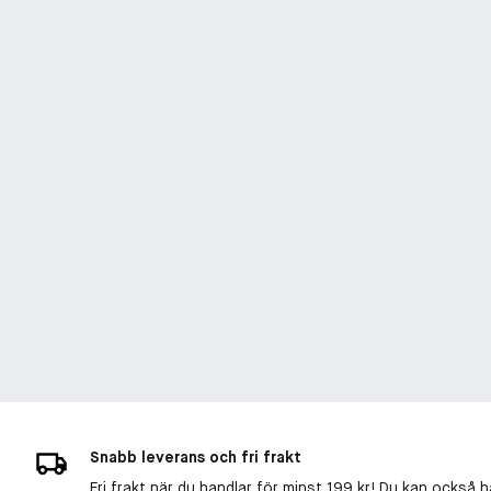
Snabb leverans och fri frakt
Fri frakt när du handlar för minst 199 kr! Du kan också h