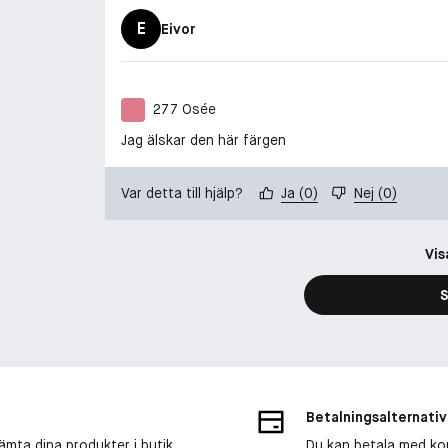
E
Eivor
277 Osée
Jag älskar den här färgen
Var detta till hjälp?
Ja
(
0
)
Nej
(
0
)
Vis
S
Betalningsalternativ
ämta dina produkter i butik
Du kan betala med kort