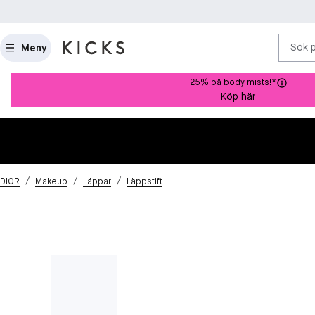
Sök 
Meny
25% på body mists!*
Köp här
/
/
/
DIOR
Makeup
Läppar
Läppstift