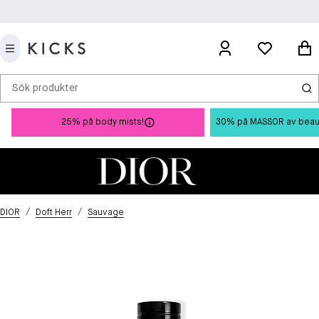
Sök produkter
25% på body mists!
30% på MASSOR av beauty 
/
/
DIOR
Doft Herr
Sauvage