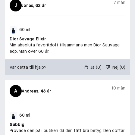
7 mån
J
Jonas
, 62 år
60 ml
Dior Savage Elixir
Min absoluta favoritdoft tillsammans men Dior Sauvage
edp. Man över 60 år.
Var detta till hjälp?
Ja
(
0
)
Nej
(
0
)
10 mån
A
Andreas
, 43 år
60 ml
Gubbig
Provade den på i butiken då den fått bra betyg. Den doftar