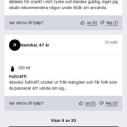
alldeles för starkt i mitt tycke och kändes gubbig. Inget jag
skulle rekommendera någon under 60år att använda.
Var detta till hjälp?
Ja
(
0
)
Nej
(
1
)
10 mån
H
Hannibal
, 47 år
100 ml
Fullträff!
Absolut fullträff, sticker ut från mängden och får folk som
du passerar att vända om sig...
Var detta till hjälp?
Ja
(
0
)
Nej
(
0
)
Visar 4 av 30