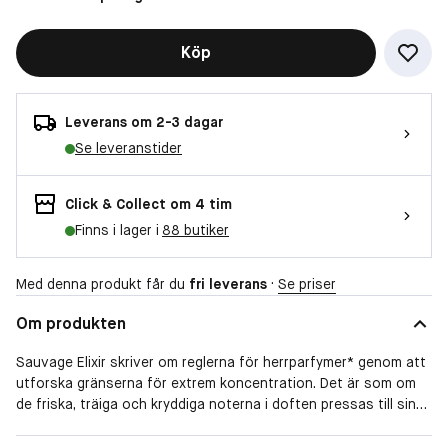
Köp
Leverans om 2-3 dagar
Se leveranstider
Click & Collect om 4 tim
Finns i lager i
88 butiker
Med denna produkt får du
fri leverans
·
Se priser
Om produkten
Sauvage Elixir skriver om reglerna för herrparfymer* genom att
utforska gränserna för extrem koncentration. Det är som om
de friska, träiga och kryddiga noterna i doften pressas till sina
gränser, där var och en uttrycks med en exaltation som skapar
Sauvage Elixirs doftspår.