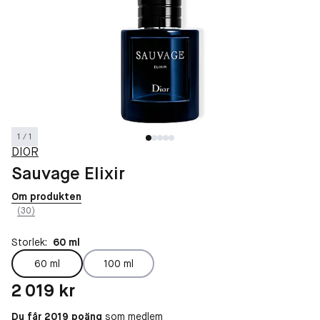
1 / 1
DIOR
Sauvage Elixir
Om produkten
(30)
Storlek:
60 ml
60 ml
100 ml
Pris: 2 019 kr
2 019 kr
Du får 2019 poäng
som medlem