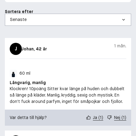
Sortera efter
1 mån.
J
Johan
, 42 år
60 ml
Långvarig, manlig
Klockren! 10poäng Sitter kvar länge på huden och dubbelt
så länge på kläder. Manlig, kryddig, sexig och mystisk. En
don't fuck around parfym, inget för småpojkar och fjollor.
Var detta till hjälp?
Ja
(
1
)
Nej
(
1
)