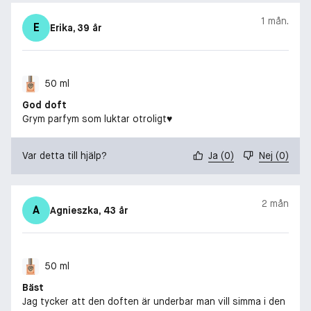
1 mån.
E
Erika
, 39 år
50 ml
God doft
Grym parfym som luktar otroligt♥️
Var detta till hjälp?
Ja
(
0
)
Nej
(
0
)
2 mån
A
Agnieszka
, 43 år
50 ml
Bäst
Jag tycker att den doften är underbar man vill simma i den