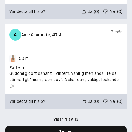
Var detta till hjälp?
Ja
(
0
)
Nej
(
0
)
7 mån
A
Ann-Charlotte
, 47 år
50 ml
Parfym
Gudomlig doft såhär till vintern. Vaniljig men ändå lite så
där härligt "murrig och dov". Älskar den , väldigt lockande
👍
Var detta till hjälp?
Ja
(
0
)
Nej
(
0
)
Visar 4 av 13
Se mer