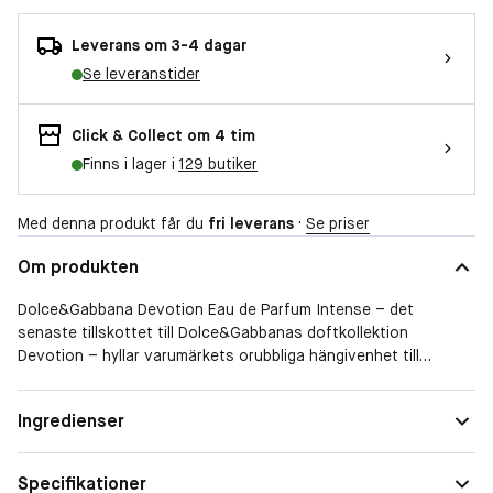
Leverans om 3-4 dagar
Se leveranstider
Click & Collect om 4 tim
Finns i lager i
129 butiker
Med denna produkt får du
fri leverans
·
Se priser
Om produkten
Dolce&Gabbana Devotion Eau de Parfum Intense – det
senaste tillskottet till Dolce&Gabbanas doftkollektion
Devotion – hyllar varumärkets orubbliga hängivenhet till
italiensk design och hantverk.
Doftfamilj
Amber
Ingredienser
DESIGNEN
Dolce&Gabbana Devotion Eau de Parfum Intense har en livfullt
bärnstensfärgad glasflaska, vackert prydd med det
Specifikationer