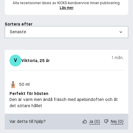
Alla recensioner läses av KICKS kundservice innan publicering.
Läs mer
Sortera efter
1 mån.
V
Viktoria
, 25 år
50 ml
Perfekt för hösten
Den är varm men ändå fräsch med apelsindoften och åt
det sötare hållet
Var detta till hjälp?
Ja
(
0
)
Nej
(
0
)