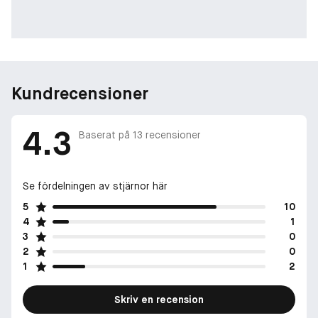
Doftfamilj: Bright Gourmand
Kundrecensioner
4.3
Baserat på
13
recensioner
Se fördelningen av stjärnor här
5
10
4
1
3
0
2
0
1
2
Skriv en recension