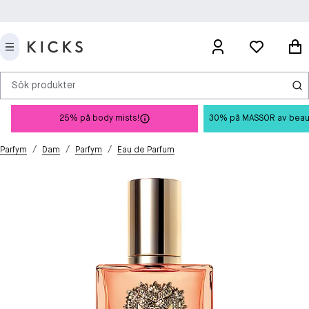
Sök produkter
25% på body mists!
30% på MASSOR av beauty 
/
/
/
Parfym
Dam
Parfym
Eau de Parfum