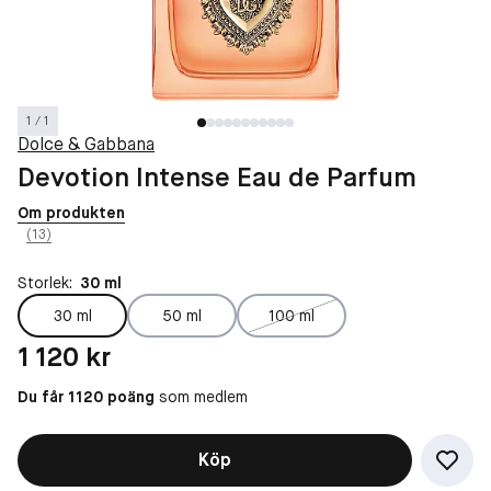
1 / 1
Dolce & Gabbana
Devotion Intense Eau de Parfum
Om produkten
(13)
Storlek:
30 ml
30 ml
50 ml
100 ml
Pris: 1 120 kr
1 120 kr
Du får 1120 poäng
som medlem
Köp