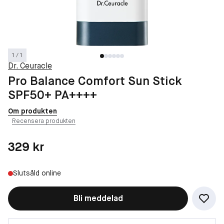
1 / 1
Dr. Ceuracle
Pro Balance Comfort Sun Stick
SPF50+ PA++++
Om produkten
Recensera produkten
Pris: 329 kr
329 kr
Slutsåld online
Bli meddelad