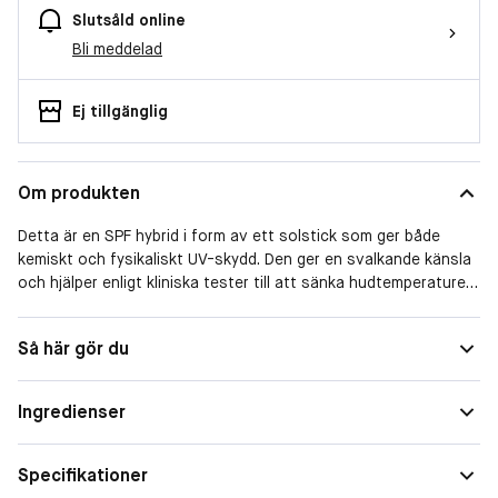
Slutsåld online
Bli meddelad
Ej tillgänglig
Om produkten
Detta är en SPF hybrid i form av ett solstick som ger både
kemiskt och fysikaliskt UV-skydd. Den ger en svalkande känsla
och hjälper enligt kliniska tester till att sänka hudtemperaturen.
Praktiskt vid återapplicering och / eller applicering på språng.
Så här gör du
Innehåller Tea Tree olja som hjälper till att skydda huden mot
yttre, skadliga faktorer och som naturligt lugnar och dämpar
rodnad. Innehåller även Mjölklipider som bistår med kraftfull
Ingredienser
återfuktning och ger näring till huden och 9 olika typer av
probiotika och prebiotika stärker den naturliga hudbarriären
och bistår med återfuktning till huden.
Specifikationer