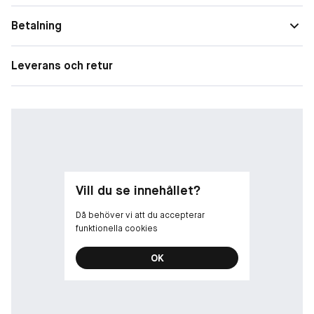
Detta solstick passar perfekt för återapplicering av SPF under
Betalning
dagen och kan med lätt hand appliceras även ovanpå make-up.
Tack vare dess lätt böjda utformning fungerar det även mycket
bra för applicering på kroppen.
Leverans och retur
18g
Vill du se innehållet?
Då behöver vi att du accepterar
funktionella cookies
OK