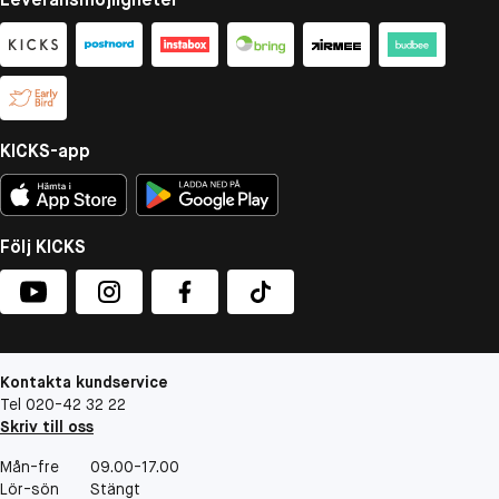
KICKS-app
Följ KICKS
Kontakta kundservice
Tel 020-42 32 22
Skriv till oss
Mån-fre
09.00-17.00
Lör-sön
Stängt