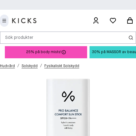
Sök produkter
25% på body mists!
30% på MASSOR av beauty 
/
/
Hudvård
Solskydd
Fysikaliskt Solskydd