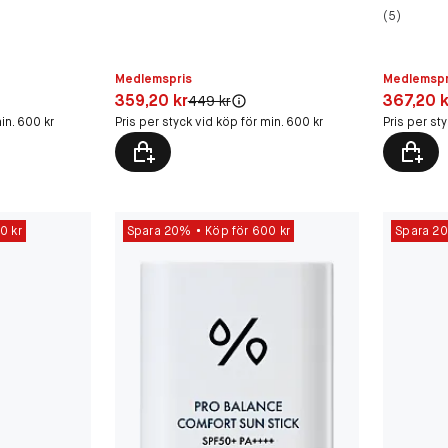
(5)
Medlemspr
Medlemspris
Pris: 367,
Pris: 359,20 kr
367,20 k
359,20 kr
Original pris:
449 kr
Pris per st
in. 600 kr
Pris per styck vid köp för min. 600 kr
0 kr
Spara 20%
Köp för 600 kr
Spara 2