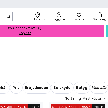
Hitta butik
Logga in
Favoriter
Varukorg
25% på body mists!*
Köp här
ehåll
Pris
Erbjudanden
Solskydd
Betyg
Visa alla
Sortering
:
Mest köpta
0%
Köp för 600 kr
Proskin
Spara 20%
Köp för 600 kr
Proskin