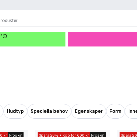
produkter
!*
n
Hudtyp
Speciella behov
Egenskaper
Form
Inn
0 kr
Proskin
Spara 20%
Köp för 600 kr
Proskin
Spara 2