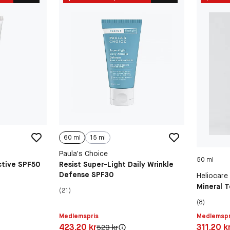
60 ml
15 ml
Paula's Choice
50 ml
ctive SPF50
Resist Super-Light Daily Wrinkle
Defense SPF30
Heliocare
Mineral T
(21)
(8)
Medlemspris
Medlemspr
Pris: 423,20 kr
Pris: 311,
423,20 kr
311,20 k
Original pris:
529 kr