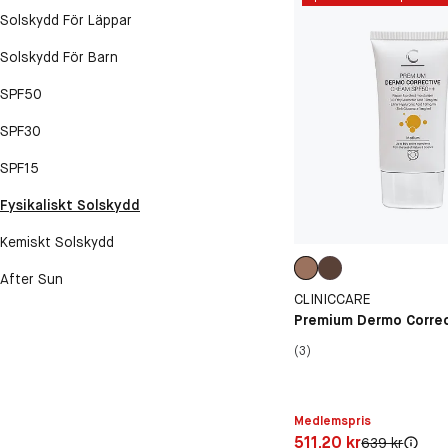
Solskydd För Läppar
Solskydd För Barn
SPF50
SPF30
SPF15
Fysikaliskt Solskydd
Kemiskt Solskydd
After Sun
CLINICCARE
Premium Dermo Corre
(3)
Medlemspris
Pris: 511,20 kr
511,20 kr
Original pris:
639 kr