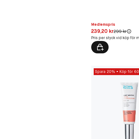
Medlemspris
Pris: 239,20 kr
239,20 kr
Original pris:
299 kr
Pris per styck vid köp för m
Spara 20%
Köp för 60