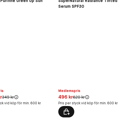
Purifine Green Up Sun
SuperNatural Radiance Tinted
Serum SPF30
is
Medlemspris
,20 kr
Pris: 496 kr
r
496 kr
Original pris:
Original pris:
349 kr
620 kr
yck vid köp för min. 600 kr
Pris per styck vid köp för min. 600 kr