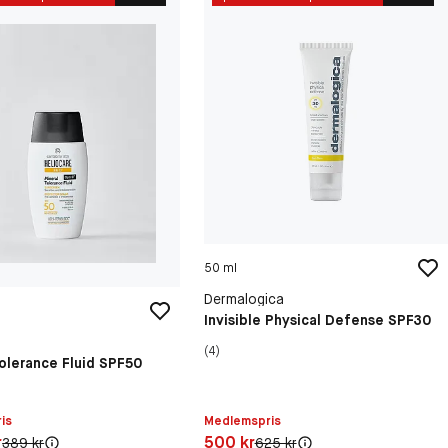
50 ml
Dermalogica
Invisible Physical Defense SPF30
(4)
olerance Fluid SPF50
is
Medlemspris
20 kr
Pris: 500 kr
r
500 kr
Original pris:
Original pris:
389 kr
625 kr