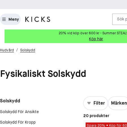
Sök 
Meny
20% vid köp över 600 kr - Summer STEAL
Köp här
/
Hudvård
Solskydd
Fysikaliskt Solskydd
Solskydd
Filter
Märke
Solskydd För Ansikte
20 produkter
Solskydd För Kropp
Spara 20%
Köp för 60