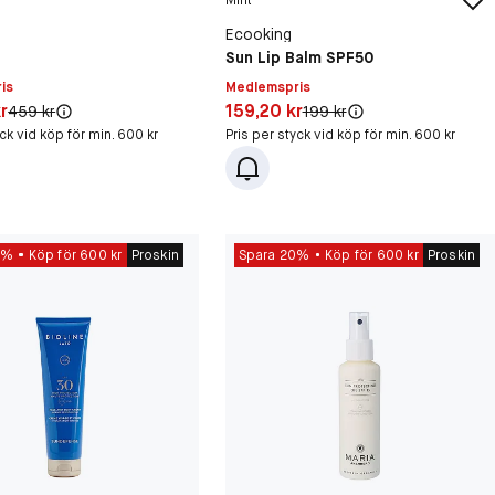
Mint
Ecooking
Sun Lip Balm SPF50
is
Medlemspris
20 kr
Pris: 159,20 kr
r
159,20 kr
Original pris:
Original pris:
459 kr
199 kr
yck vid köp för min. 600 kr
Pris per styck vid köp för min. 600 kr
0%
Köp för 600 kr
Proskin
Spara 20%
Köp för 600 kr
Proskin