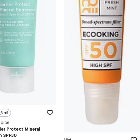
15 ml
hoice
ier Protect Mineral
n SPF30