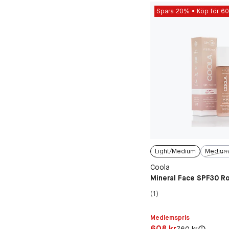
Spara 20%
Köp för 60
Light/Medium
Medium
Coola
Mineral Face SPF30 Ro
(1)
Medlemspris
Pris: 608 kr
608 kr
Original pris:
760 kr