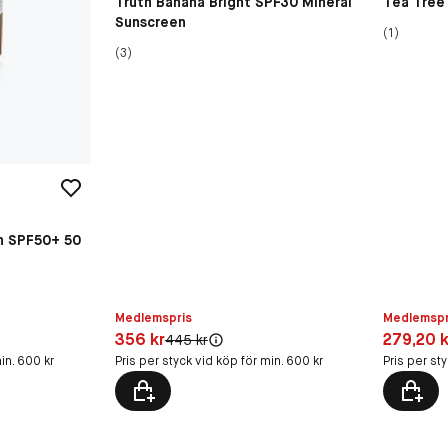
Truth Banana Bright SPF30 Mineral
Tea Tree 
Sunscreen
(1)
(3)
on SPF50+ 50
Medlemspris
Medlemspr
Pris: 356 kr
Pris: 279
356 kr
279,20 k
Original pris:
445 kr
in. 600 kr
Pris per styck vid köp för min. 600 kr
Pris per st