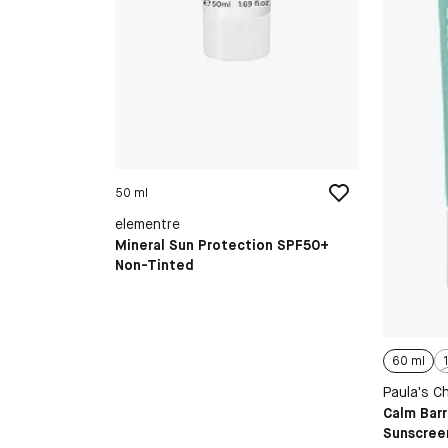
50 ml
elementre
Mineral Sun Protection SPF50+
Non-Tinted
60 ml
Paula's C
Calm Barr
Sunscree