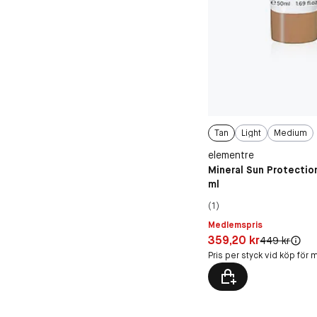
Tan
Light
Medium
elementre
Mineral Sun Protecti
ml
(1)
Medlemspris
Pris: 359,20 kr
359,20 kr
Original pris:
449 kr
Pris per styck vid köp för m