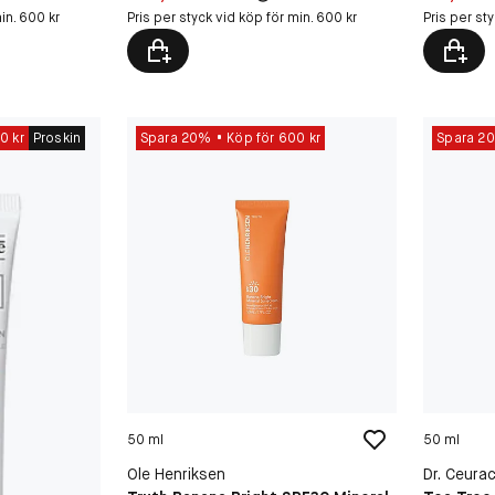
in. 600 kr
Pris per styck vid köp för min. 600 kr
Pris per st
0 kr
Proskin
Spara 20%
Köp för 600 kr
Spara 2
50 ml
50 ml
Ole Henriksen
Dr. Ceurac