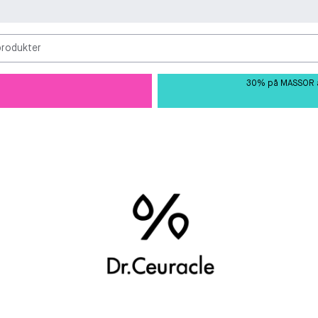
produkter
30% på MASSOR av 