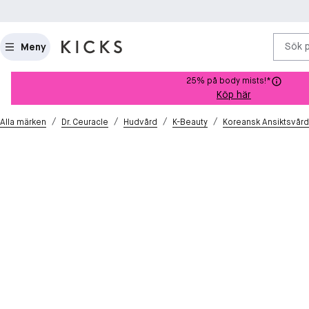
Sök 
Meny
25% på body mists!*
Köp här
/
/
/
/
Alla märken
Dr. Ceuracle
Hudvård
K-Beauty
Koreansk Ansiktsvård