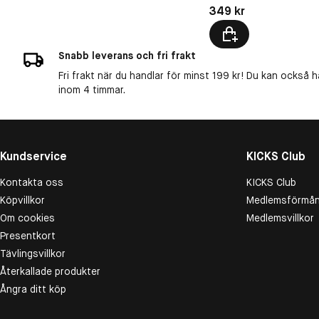
Pris: 349 kr
349 kr
Snabb leverans och fri frakt
Fri frakt när du handlar för minst 199 kr! Du kan också h
inom 4 timmar.
Kundservice
KICKS Club
Kontakta oss
KICKS Club
Köpvillkor
Medlemsförmån
Om cookies
Medlemsvillkor
Presentkort
Tävlingsvillkor
Återkallade produkter
Ångra ditt köp