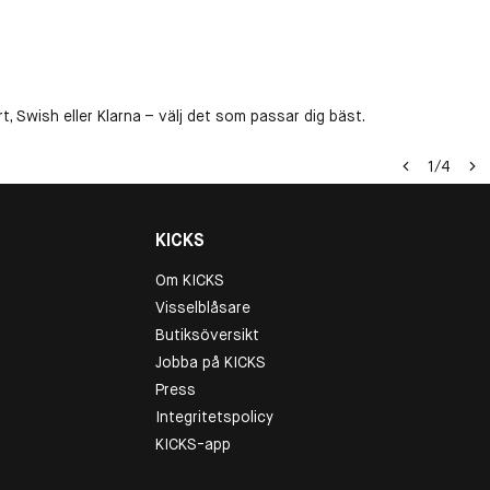
, Swish eller Klarna – välj det som passar dig bäst.
1
/
4
KICKS
Om KICKS
Visselblåsare
Butiksöversikt
Jobba på KICKS
Press
Integritetspolicy
KICKS-app