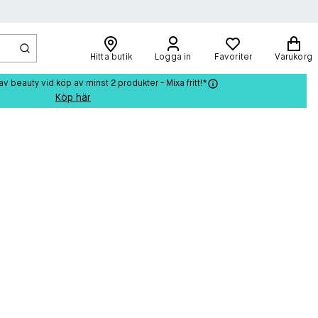
Hitta butik
Logga in
Favoriter
Varukorg
beauty vid köp av minst 2 produkter - Mixa fritt!*
Köp här