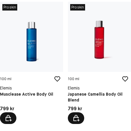
Proskin
Proskin
100 ml
100 ml
Elemis
Elemis
Musclease Active Body Oil
Japanese Camellia Body Oil
Blend
Pris: 799 kr
Pris: 799 kr
799 kr
799 kr