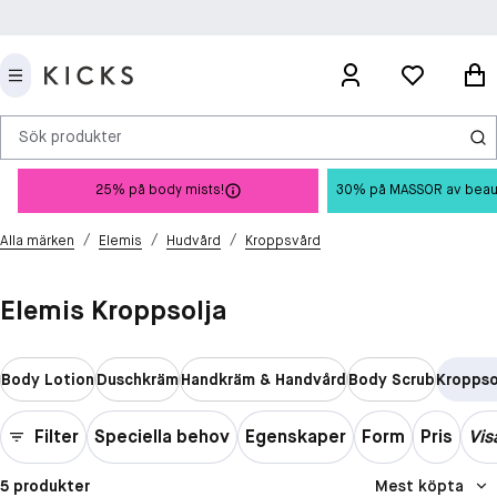
Sök produkter
25% på body mists!
30% på MASSOR av beauty 
/
/
/
Alla märken
Elemis
Hudvård
Kroppsvård
Elemis Kroppsolja
Body Lotion
Duschkräm
Handkräm & Handvård
Body Scrub
Kroppso
Filter
Speciella behov
Egenskaper
Form
Pris
Vis
5 produkter
Mest köpta