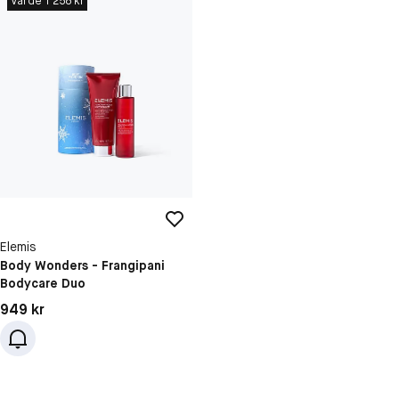
Värde 1 258 kr
Elemis
Body Wonders - Frangipani
Bodycare Duo
Pris: 949 kr
949 kr