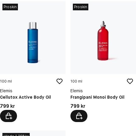
Proskin
Proskin
100 ml
100 ml
Elemis
Elemis
Cellutox Active Body Oil
Frangipani Monoi Body Oil
Pris: 799 kr
Pris: 799 kr
799 kr
799 kr