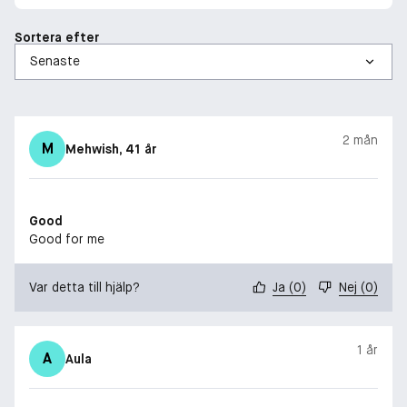
Sortera efter
2 mån
M
Mehwish
, 41 år
Good
Good for me
Var detta till hjälp?
Ja
(
0
)
Nej
(
0
)
1 år
A
Aula