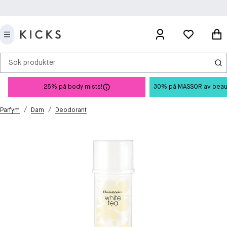
Sök produkter
25% på body mists!
30% på MASSOR av beauty 
/
/
Parfym
Dam
Deodorant