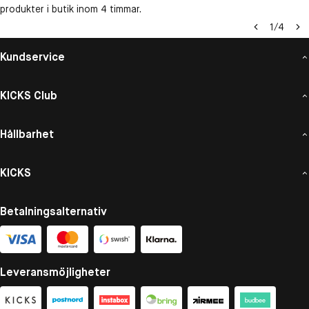
produkter i butik inom 4 timmar.
1
/
4
Kundservice
KICKS Club
Hållbarhet
KICKS
Betalningsalternativ
Leveransmöjligheter