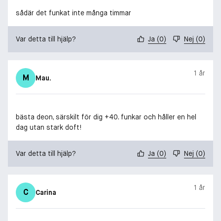
sådär det funkat inte många timmar
Var detta till hjälp?
Ja
(
0
)
Nej
(
0
)
1 år
M
Mau.
bästa deon, särskilt för dig +40. funkar och håller en hel
dag utan stark doft!
Var detta till hjälp?
Ja
(
0
)
Nej
(
0
)
1 år
C
Carina