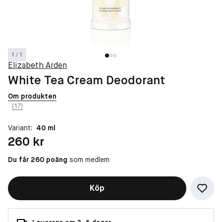
1 / 1
Elizabeth Arden
White Tea Cream Deodorant
Om produkten
(17)
Variant:
40 ml
Pris: 260 kr
260 kr
Du får 260 poäng
som medlem
Köp