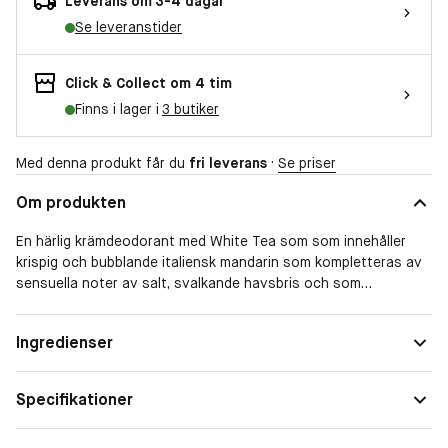
Leverans om 3-4 dagar
Se leveranstider
Click & Collect om 4 tim
Finns i lager i
3 butiker
Med denna produkt får du
fri leverans
·
Se priser
Om produkten
En härlig krämdeodorant med White Tea som som innehåller
krispig och bubblande italiensk mandarin som kompletteras av
sensuella noter av salt, svalkande havsbris och som
tillsammans transporterar dig till en plats med lyxig njutning.
Hudtyp
Normal
Ingredienser
Form
Creme
Specifikationer