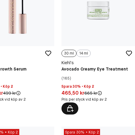
30 ml
14 ml
Kiehl’s
Growth Serum
Avocado Creamy Eye Treatment
(165)
• Köp 2
Spara 30% • Köp 2
30 kr
Pris: 465,50 kr
kr
465,50 kr
Original pris:
Original pris:
499 kr
665 kr
yck vid köp av 2
Pris per styck vid köp av 2
0%
Köp 2
Spara 30%
Köp 2