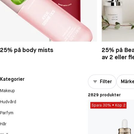
25% på body mists
25% på Bea
av 2 eller fl
Kategorier
Filter
Märk
Makeup
2829 produkter
Hudvård
Spara 30%
Köp 2
Parfym
Hår