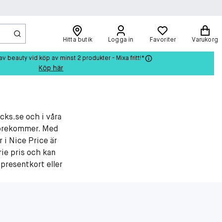
Hitta butik
Logga in
Favoriter
Varukorg
beauty vid köp av minst 2 produkter - Mixa fritt!*
Köp här
icks.se och i våra
 förekommer. Med
r i Nice Price är
rie pris och kan
presentkort eller