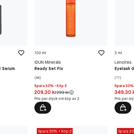
100 ml
5 ml
IDUN Minerals
Lenoites
r Serum
Ready Set Fix
Eyelash 
(44)
(11)
Spara 30% • Köp 2
Spara 30% 
Pris: 209,30 kr
Pris: 349,
209,30 kr
349,30 
Original pris:
299 kr
Pris per styck vid köp av 2
Pris per st
Spara 30%
Köp 2
Spara 3