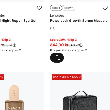
Black
Brown
der
Lenoites
 Night Repair Eye Gel
PowerLash Growth Serum Mascara
(11)
• Köp 2
Spara 30% • Köp 2
30 kr
Pris: 244,30 kr
kr
244,30 kr
Original pris:
Original pris:
859 kr
349 kr
yck vid köp av 2
Pris per styck vid köp av 2
5%
Spara 30%
Köp 2