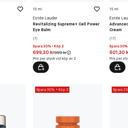
15 ml
15 ml
Estée Lauder
Estée Lau
Revitalizing Supreme+ Cell Power
Advanced
Eye Balm
Cream
(7)
(17)
Spara 30% • Köp 2
Spara 30% 
Pris: 699,30 kr
Pris: 601,
699,30 kr
601,30 
Original pris:
999 kr
Pris per styck vid köp av 2
Pris per st
Spara 30%
Köp 2
Spara 2