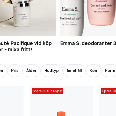
uté Pacifique vid köp
Emma S. deodoranter 3
er - mixa fritt!
en
Pris
Ålder
Hudtyp
Innehåll
Kön
Form
Spara 30%
Köp 2
Spara 3