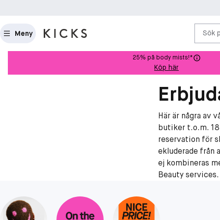
Sök 
Meny
25% på body mists!*
Köp här
Erbju
Här är några av v
butiker t.o.m. 18
reservation för s
ekluderade från a
ej kombineras me
Beauty services.