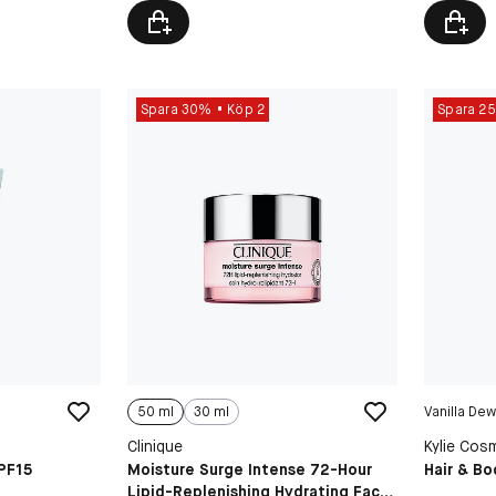
Spara 30%
Köp 2
Spara 2
50 ml
30 ml
Vanilla De
Clinique
Kylie Cos
PF15
Moisture Surge Intense 72-Hour
Hair & Bo
Lipid-Replenishing Hydrating Face