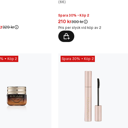
(66)
Spara 30% • Köp 2
Pris: 210 kr
210 kr
Original pris:
300 kr
,75 kr
kr
Original pris:
329 kr
Pris per styck vid köp av 2
0%
Köp 2
Spara 30%
Köp 2