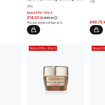
(14)
Cream
(93)
Spara 30% • Köp 2
Pris: 314,30 kr
314,30 kr
Original pris:
449 kr
Pris: 246
246,75 
Pris per styck vid köp av 2
Spara 30%
Köp 2
Spara 3