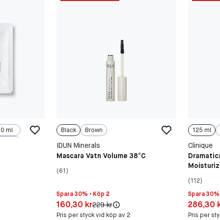
0 ml
Black
Brown
125 ml
IDUN Minerals
Clinique
Mascara Vatn Volume 38°C
Dramatica
Moisturi
(61)
(112)
Spara 30% • Köp 2
Spara 30% 
Pris: 160,30 kr
Pris: 286,
160,30 kr
286,30 
Original pris:
229 kr
Pris per styck vid köp av 2
Pris per st