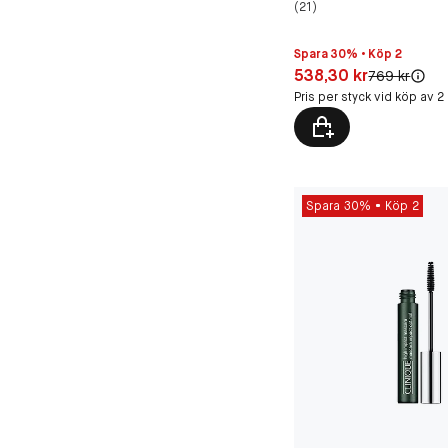
(21)
Spara 30% • Köp 2
Pris: 538,30 kr
538,30 kr
Original pris:
769 kr
Pris per styck vid köp av 2
Spara 30%
Köp 2