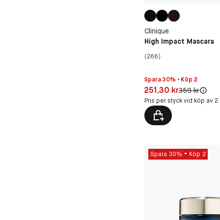
Clinique
High Impact Mascara
(266)
Spara 30% • Köp 2
Pris: 251,30 kr
251,30 kr
Original pris:
359 kr
Pris per styck vid köp av 2
Spara 30%
Köp 2