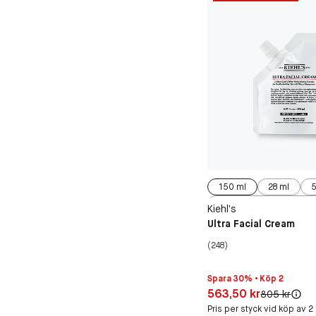
150 ml
28 ml
5
125 ml
Kiehl’s
Ultra Facial Cream
(248)
Spara 30% • Köp 2
Pris: 563,50 kr
563,50 kr
Original pris:
805 kr
Pris per styck vid köp av 2