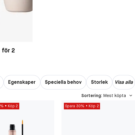
 för 2
Egenskaper
Speciella behov
Storlek
Visa alla
Sortering
:
Mest köpta
0%
Köp 2
Spara 30%
Köp 2