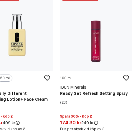
50 ml
100 ml
IDUN Minerals
lly Different
Ready Set Refresh Setting Spray
zing Lotion+ Face Cream
(23)
• Köp 2
Spara 30% • Köp 2
30 kr
Pris: 174,30 kr
kr
174,30 kr
Original pris:
Original pris:
409 kr
249 kr
yck vid köp av 2
Pris per styck vid köp av 2