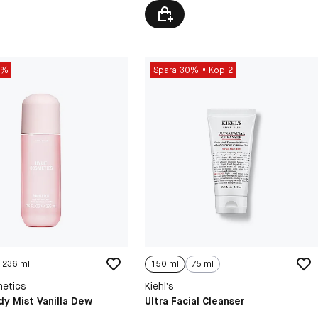
5%
Spara 30%
Köp 2
w 236 ml
150 ml
75 ml
metics
Kiehl’s
dy Mist Vanilla Dew
Ultra Facial Cleanser