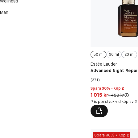
Wellness
Man
50 ml
30 ml
20 ml
Estée Lauder
Advanced Night Repai
(371)
Spara 30% • Köp 2
Pris: 1 015 kr
1 015 kr
Original pris:
1 450 kr
Pris per styck vid köp av 2
Spara 30%
Köp 2