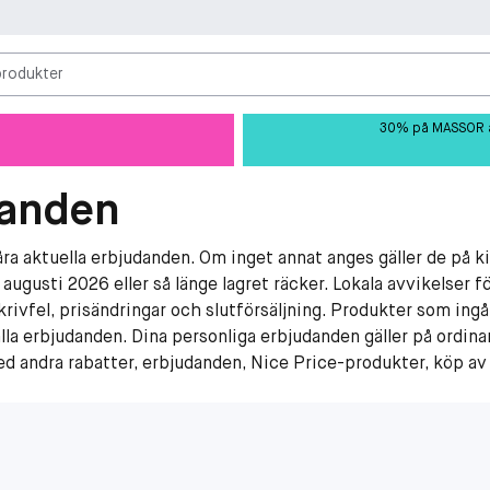
produkter
30% på MASSOR av 
danden
åra aktuella erbjudanden. Om inget annat anges gäller de på k
 augusti 2026 eller så länge lagret räcker. Lokala avvikelser
krivfel, prisändringar och slutförsäljning. Produkter som ingå
lla erbjudanden. Dina personliga erbjudanden gäller på ordina
d andra rabatter, erbjudanden, Nice Price-produkter, köp av 