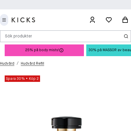
Sök produkter
25% på body mists!
30% på MASSOR av beauty 
/
Hudvård
Hudvård Refill
Spara 30%
Köp 2