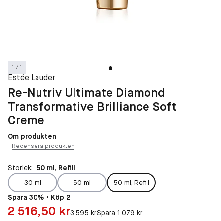
1 / 1
Estée Lauder
Re-Nutriv Ultimate Diamond
Transformative Brilliance Soft
Creme
Om produkten
Recensera produkten
Storlek:
50 ml, Refill
30 ml
50 ml
50 ml, Refill
Spara 30% • Köp 2
Pris: 2 516,50 kr
2 516,50 kr
Original pris:
3 595 kr
Spara 1 079 kr