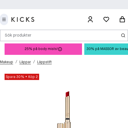
Sök produkter
25% på body mists!
30% på MASSOR av beauty 
/
/
Makeup
Läppar
Läppstift
Spara 30%
Köp 2