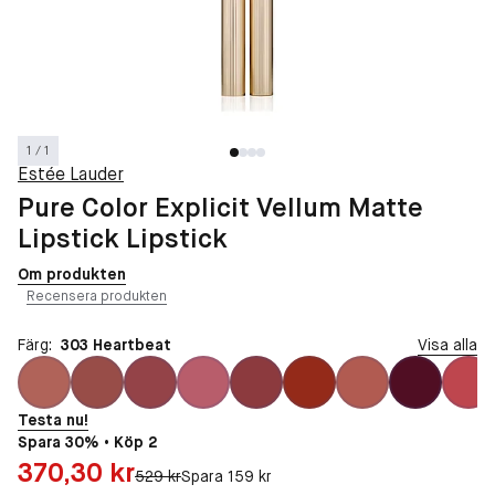
1 / 1
Estée Lauder
Pure Color Explicit Vellum Matte
Lipstick Lipstick
Om produkten
Recensera produkten
Färg:
303 Heartbeat
Visa alla
Testa nu!
Spara 30% • Köp 2
Pris: 370,30 kr
370,30 kr
Original pris:
529 kr
Spara 159 kr