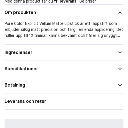
Med denna produkt får du
fri leverans
·
Se priser
Om produkten
Pure Color Explicit Vellum Matte Lipstick är ett läppstift som
erbjuder silkig matt precision och färg i en enda applicering. Det
håller upp till 12 timmar, känns bekvämt och håller sig snyggt
utan att blekna eller fjäder. Läppstiftet ger återfuktning, suddar
ut linjer och har en dramatisk, matt finish. Den eleganta 6 mm
Ingredienser
designen säkerställer exakt applicering på läpparnas konturer.
Läppstiftet kommer i ett glamoröst guldhölje med
signaturflöjtning.
Specifikationer
Det gör produkten:
Ett läppstift med en sensuellt krämig formula som ger ultra-
Betalning
precis färg som håller upp till 12 timmar. Färgen bleknar inte eller
sätter sig i veck.
Leverans och retur