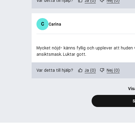
Var detta till hjälp?
Ja
(
0
)
Nej
(
0
)
C
Carina
Mycket nöjd- känns fyllig och upplever att huden 
ansiktsmask. Luktar gott.
Var detta till hjälp?
Ja
(
0
)
Nej
(
0
)
Vis
S