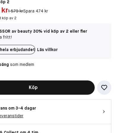
Köp 2
kr
 kr
Original pris:
1 579 kr
Spara 474 kr
Vill du titta på videon?
d köp av 2
Då behöver vi att du accepterar
funktionella cookies
SOR av beauty 30% vid köp av 2 eller fler
 fritt!
OK
hela erbjudandet
Läs villkor
poäng
som medlem
Köp
ans om 3-4 dagar
everanstider
 & Collect om 4 tim