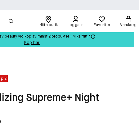
Hitta butik
Logga in
Favoriter
Varukorg
beauty vid köp av minst 2 produkter - Mixa fritt!*
Köp här
öp 2
r
lizing Supreme+ Night
n