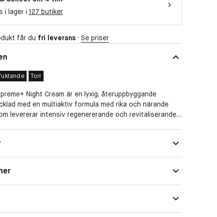
s i lager i
127 butiker
dukt får du
fri leverans
·
Se priser
en
fuktande
Torr
upreme+ Night Cream är en lyxig, återuppbyggande
cklad med en multiaktiv formula med rika och närande
om levererar intensiv regenererande och revitaliserande
hud medan du sover. Ansiktskrämen är berikad med
lerande teknologi och en hög koncentration av den
Normal, Kombinerad, Torr
r
mycket effektiva anti-aging ingrediensen,
r
Reparerande, Återfuktande
t. Denna fantastiska kombination får huden att kännas
 upplyft samtidigt som fina linjer och rynkor reduceras.
ner
behov
Anti-age
är lämplig för alla hudtyper.
r:
 en dubbel koncentration av moringaextrakt och