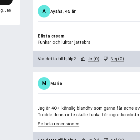
ng.
Läs
A
Aysha
, 45 år
Bästa cream
Funkar och luktar jättebra
Var detta till hjälp?
Ja
(
0
)
Nej
(
0
)
M
Marie
Jag är 40+, känslig blandhy som gärna får acne av s
Trodde denna inte skulle funka för ingredienslista ä
Se hela recensionen