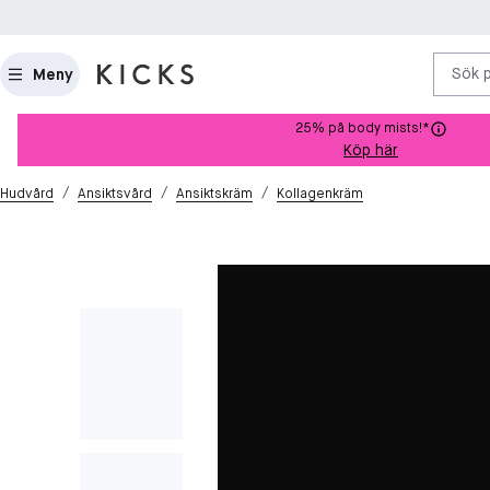
Sök 
Meny
25% på body mists!*
Köp här
/
/
/
Hudvård
Ansiktsvård
Ansiktskräm
Kollagenkräm