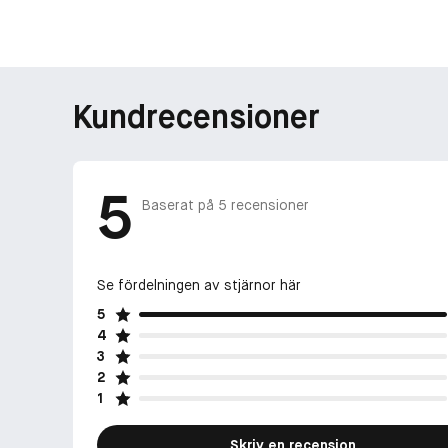
Kundrecensioner
5
Baserat på
5
recensioner
Se fördelningen av stjärnor här
5
4
3
2
1
Skriv en recension