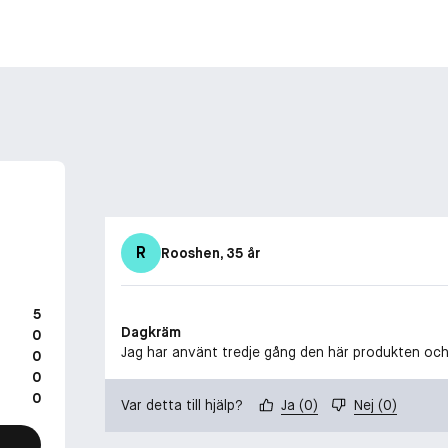
R
Rooshen
, 35 år
5
Dagkräm
0
Jag har använt tredje gång den här produkten och 
0
0
0
Var detta till hjälp?
Ja
(
0
)
Nej
(
0
)