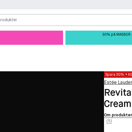
produkter
30% på MASSOR av 
Spara 30%
K
Estée Laude
Revita
Cream
Om produkte
(5)