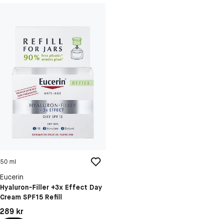
50 ml
Eucerin
Hyaluron-Filler +3x Effect Day
Cream SPF15 Refill
Pris: 289 kr
289 kr