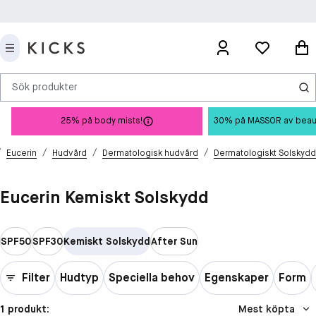
Sök produkter
25% på body mists!
30% på MASSOR av beauty 
/
/
/
/
Eucerin
Hudvård
Dermatologisk hudvård
Dermatologiskt Solskydd
Eucerin Kemiskt Solskydd
SPF50
SPF30
Kemiskt Solskydd
After Sun
Filter
Hudtyp
Speciella behov
Egenskaper
Form
1 produkt:
Mest köpta