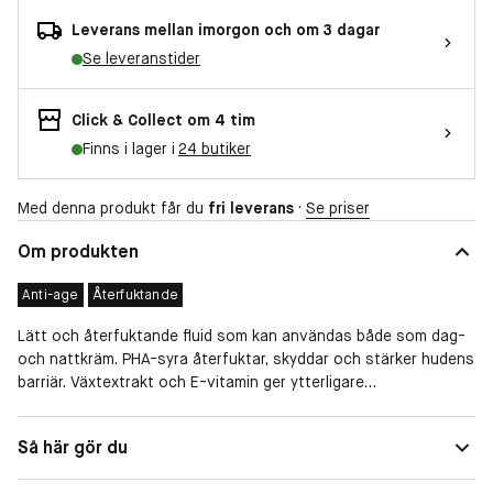
Leverans mellan imorgon och om 3 dagar
Se leveranstider
Click & Collect om 4 tim
Finns i lager i
24 butiker
Med denna produkt får du
fri leverans
·
Se priser
Om produkten
Anti-age
Återfuktande
Lätt och återfuktande fluid som kan användas både som dag-
och nattkräm. PHA-syra återfuktar, skyddar och stärker hudens
barriär. Växtextrakt och E-vitamin ger ytterligare
antioxidanteffekt och motverkar fria radikaler från yttre
påverkan. Vid regelbunden användning blir huden mjukare, mer
Egenskaper
Återfuktande, Skyddande och
Så här gör du
motståndskraftig och får en fräsch, strålande lyster. Parfymfri
förebyggande
(lätt doft av växtextrakt).