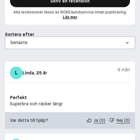
Skriv en recension
Alla recensioner läses av KICKS kundservice innan publicering.
Läs mer
Sortera efter
9 mån
L
Linda
, 25 år
Perfekt
Superbra och räcker längr
Var detta till hjälp?
Ja
(
0
)
Nej
(
0
)