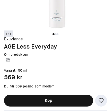
1 / 1
Exuviance
AGE Less Everyday
Om produkten
(8)
Variant:
50 ml
Pris: 569 kr
569 kr
Du får 569 poäng
som medlem
Köp