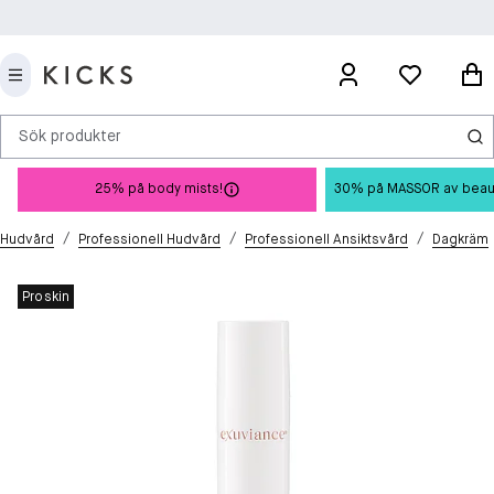
Sök produkter
25% på body mists!
30% på MASSOR av beauty 
/
/
/
Hudvård
Professionell Hudvård
Professionell Ansiktsvård
Dagkräm
Proskin