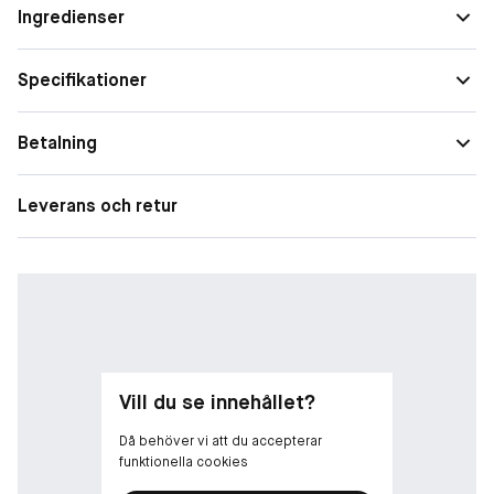
Speciella
Anti-age
Ingredienser
behov
Passar alla hudtyper, även känslig hud.
Specifikationer
Betalning
Leverans och retur
Vill du se innehållet?
Då behöver vi att du accepterar
funktionella cookies