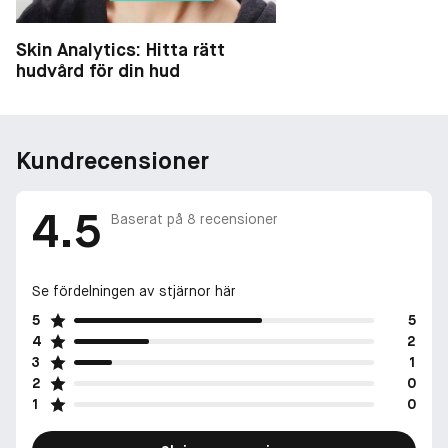
Skin Analytics: Hitta rätt
hudvård för din hud
Kundrecensioner
4.5
Baserat på
8
recensioner
Se fördelningen av stjärnor här
5
5
4
2
3
1
2
0
1
0