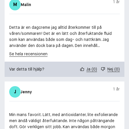
1 år
M
Malin
Detta är en dagcreme jag alltid återkommer till på
våren/sommaren! Det är en lätt och återfuktande fluid
som kan användas både som dag- och nattkräm. Jag
använder den dock bara på dagen. Den innehåll...
Se hela recensionen
Var detta till hjälp?
Ja
(
0
)
Nej
(
0
)
1 år
J
Jenny
Min mans favorit. Lätt, med antioxidanter, lite exfolierande
men ändå väldigt återfuktande. Inte någon påträngande
doft. Gör verkligen sitt jobb. Kan användas både morgon