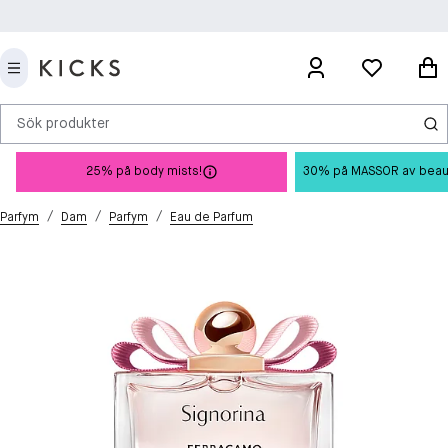
Sök produkter
25% på body mists!
30% på MASSOR av beauty 
/
/
/
Parfym
Dam
Parfym
Eau de Parfum