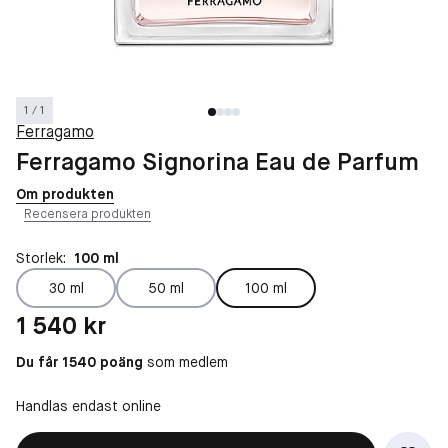
1 / 1
Ferragamo
Ferragamo Signorina Eau de Parfum
Om produkten
Recensera produkten
Storlek:
100 ml
30 ml
50 ml
100 ml
Pris: 1 540 kr
1 540 kr
Du får 1540 poäng
som medlem
Handlas endast online