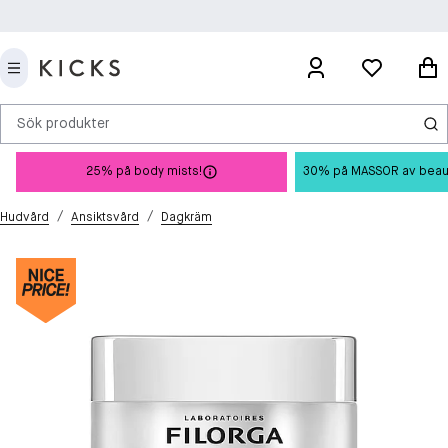
Sök produkter
25% på body mists!
30% på MASSOR av beauty 
/
/
Hudvård
Ansiktsvård
Dagkräm