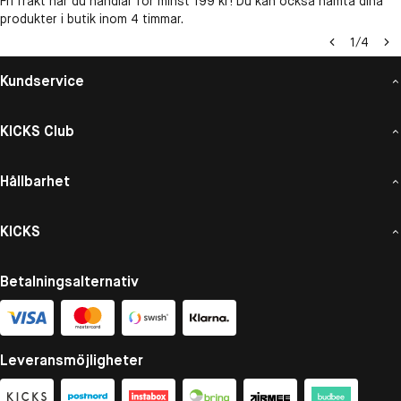
Fri frakt när du handlar för minst 199 kr! Du kan också hämta dina
produkter i butik inom 4 timmar.
1
/
4
Kundservice
KICKS Club
Hållbarhet
KICKS
Betalningsalternativ
Leveransmöjligheter