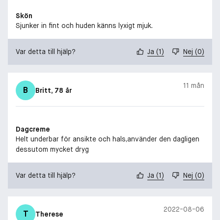
Skön
Sjunker in fint och huden känns lyxigt mjuk.
Var detta till hjälp?
Ja
(
1
)
Nej
(
0
)
11 mån
B
Britt
, 78 år
Dagcreme
Helt underbar för ansikte och hals,använder den dagligen
dessutom mycket dryg
Var detta till hjälp?
Ja
(
1
)
Nej
(
0
)
2022-08-06
T
Therese