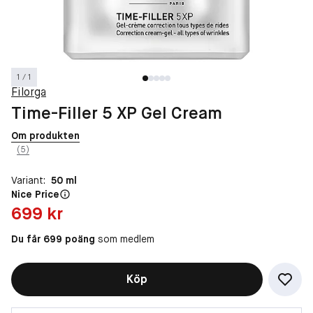
1 / 1
Filorga
Time-Filler 5 XP Gel Cream
Om produkten
(5)
Variant:
50 ml
Nice Price
Pris: 699 kr
699 kr
Du får 699 poäng
som medlem
Köp