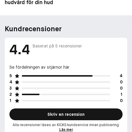
hudvård för din hud
Kundrecensioner
4.4
Baserat på
5
recensioner
Se fördelningen av stjärnor här
5
4
4
0
3
0
2
1
1
0
Skriv en recension
Alla recensioner läses av KICKS kundservice innan publicering.
Läs mer