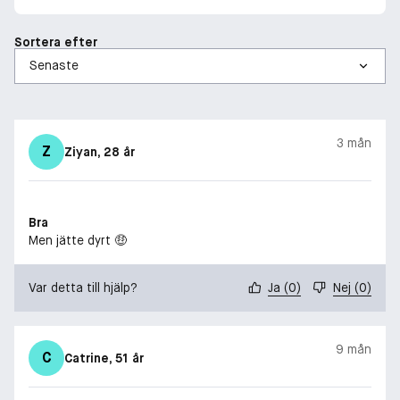
Sortera efter
3 mån
Z
Ziyan
, 28 år
Bra
Men jätte dyrt 🤑
Var detta till hjälp?
Ja
(
0
)
Nej
(
0
)
9 mån
C
Catrine
, 51 år