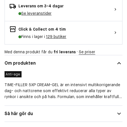
Leverans om 3-4 dagar
Se leveranstider
Click & Collect om 4 tim
Finns i lager i
129 butiker
Med denna produkt får du
fri leverans
·
Se priser
Om produkten
Anti-age
TIME-FILLER 5XP CREAM-GEL är en intensivt multikorrigerande
dag- och nattcreme som effektivt reducerar alla typer av
rynkor i ansikte och på hals. Formulan, som innehåller kraftfulla,
aktiva ingredienser, mjukar upp mimiska rynkor, fyller ut djupa
rynkor, slätar ut ytliga rynkor och tecken på uttorkad hud
Hudtyp
Kombinerad, Fet
Så här gör du
samtidigt som den jämnar ut huden på hals. Formulan har en
Speciella behov
Anti-age
fräsch gelkonsistens och är berikad med zink, vilket är perfekt
för kombinerad till fet hud då den har en matterande effekt.