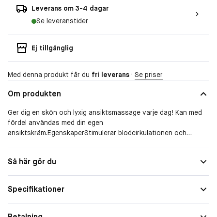
Leverans om 3-4 dagar
Se leveranstider
Ej tillgänglig
Med denna produkt får du
fri leverans
·
Se priser
Om produkten
Ger dig en skön och lyxig ansiktsmassage varje dag! Kan med
fördel användas med din egen
ansiktskräm.EgenskaperStimulerar blodcirkulationen och
främjar kollagenproduktionenDesignad för att hjälpa till att
reducera fina linjerBåda stenarna är av äkta rosenkvarts. För
Så här gör du
extra svalkande effekt - kyl stenarna i ditt
kylskåp.Ansiktsrollern kan användas med och utan
vibrationsmassage.Hjälper till att tona, släta ut och ge lyster
Specifikationer
till din hud.Stimulerar blodcirkulationen
Betalning