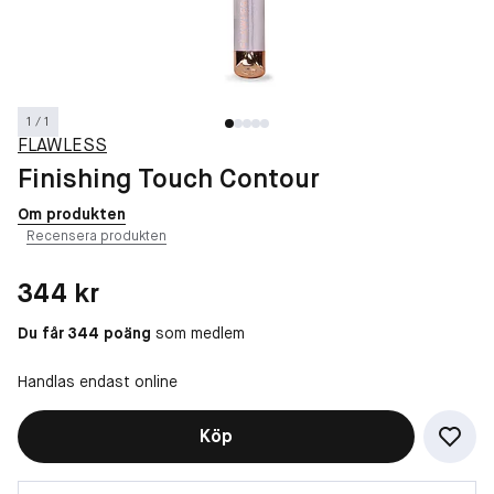
1 / 1
FLAWLESS
Finishing Touch Contour
Om produkten
Recensera produkten
Pris: 344 kr
344 kr
Du får 344 poäng
som medlem
Handlas endast online
Köp