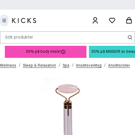
Sök produkter
25% på body mists!
30% på MASSOR av beauty 
/
/
/
/
Wellness
Sleep & Relaxation
Spa
Ansiktsverktyg
Ansiktsroller