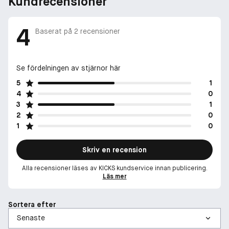
Kundrecensioner
4
Baserat på
2
recensioner
Se fördelningen av stjärnor här
5
1
4
0
3
1
2
0
1
0
Skriv en recension
Alla recensioner läses av KICKS kundservice innan publicering.
Läs mer
Sortera efter