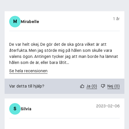
1 år
M
Mirabelle
De var helt okej. De gör det de ska göra vilket är att
återfukta. Men jag störde mig på hålen som skulle vara
valens ögon. Antingen tycker jag att man borde ha lämnat
hålen som de är, eller bara låtit...
Se hela recensionen
Var detta till hjälp?
Ja
(
0
)
Nej
(
0
)
2023-02-06
S
Silvia