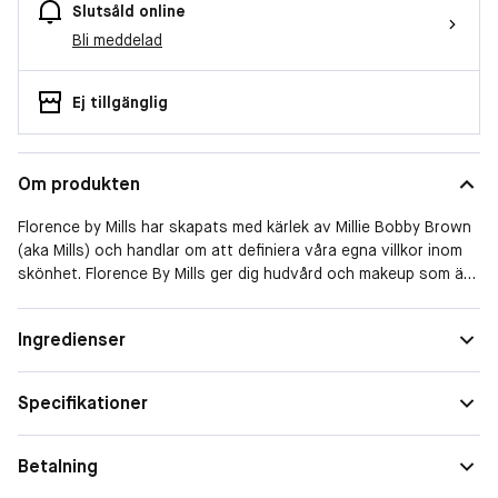
Slutsåld online
Bli meddelad
Ej tillgänglig
Om produkten
Florence by Mills har skapats med kärlek av Millie Bobby Brown
(aka Mills) och handlar om att definiera våra egna villkor inom
skönhet. Florence By Mills ger dig hudvård och makeup som är
rolig, vegansk och enkel att använda!
Ingredienser
Ögongelpatches i form av små söta mini-valar (Mills
favoritdjur!) som simmar under dina ögon och får dig att känna
dig återupplivad och närvarande igen. De är indränkta i en
Specifikationer
lugnande essens som återfuktar med hyaluronsyra. Vi vet alla
hur det känns att vara utmattad och trött – dessa patches är
våra nya BFFs! Passar alla hudtyper.
Betalning