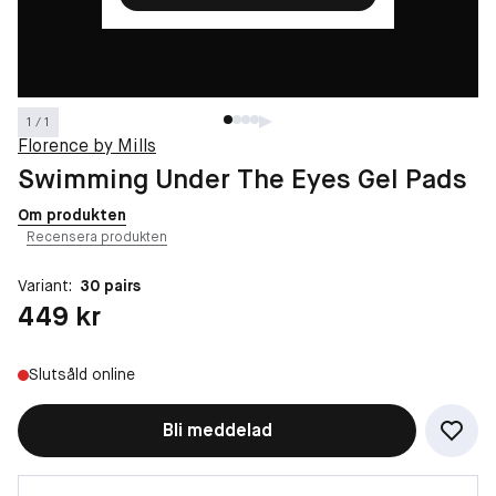
1 / 1
Florence by Mills
Swimming Under The Eyes Gel Pads
Om produkten
Recensera produkten
Variant:
30 pairs
Pris: 449 kr
449 kr
Slutsåld online
Bli meddelad