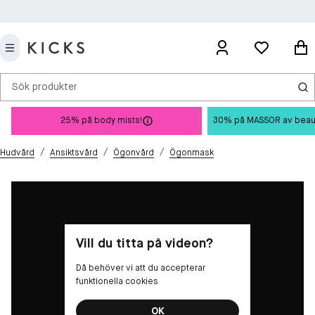
Sök produkter
25% på body mists!
30% på MASSOR av beauty 
/
/
/
Hudvård
Ansiktsvård
Ögonvård
Ögonmask
Vill du titta på videon?
Då behöver vi att du accepterar
funktionella cookies
OK