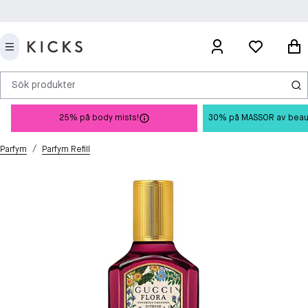
Sök produkter
25% på body mists!
30% på MASSOR av beauty 
/
Parfym
Parfym Refill