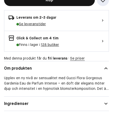
Leverans om 2-3 dagar
Se leveranstider
Click & Collect om 4 tim
Finns i lager i
128 butiker
Med denna produkt får du
fri leverans
·
Se priser
Om produkten
Upplev en ny nivå av sensualitet med Gucci Flora Gorgeous
Gardenia Eau de Parfum Intense – en doft där elegans möter
djup och intensitet i en hypnotisk blomsterkomposition. Det är
den mest intensiva Flora-parfymen hittills, där elegans möter
sensualitet i en kraftfull och balanserad doft full av djup och
Doftfamilj
Blommig
Ingredienser
sofistikering. Doften öppnar uppfriskande med italiensk
mandarinessens som väcker sinnena med sin livliga energi. I