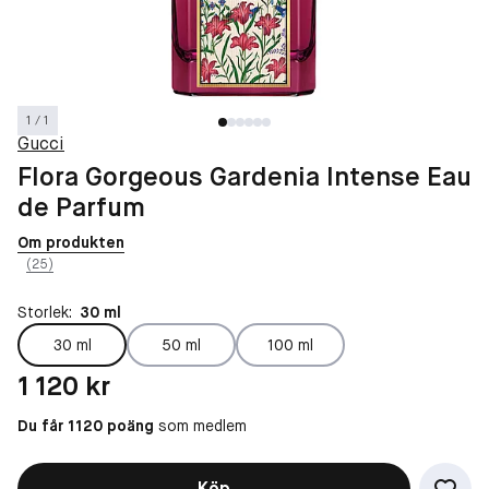
1 / 1
Gucci
Flora Gorgeous Gardenia Intense Eau
de Parfum
Om produkten
(25)
Storlek:
30 ml
30 ml
50 ml
100 ml
Pris: 1 120 kr
1 120 kr
Du får 1120 poäng
som medlem
Köp