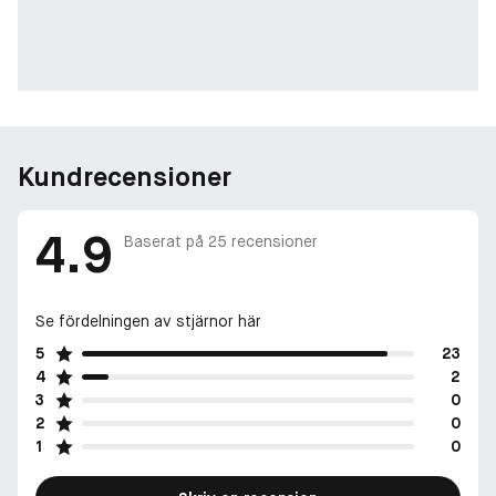
Kundrecensioner
4.9
Baserat på
25
recensioner
Se fördelningen av stjärnor här
5
23
4
2
3
0
2
0
1
0