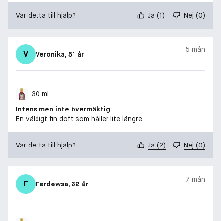
Var detta till hjälp?
Ja
(
1
)
Nej
(
0
)
5 mån
V
Veronika
, 51 år
30 ml
Intens men inte övermäktig
En väldigt fin doft som håller lite längre
Var detta till hjälp?
Ja
(
2
)
Nej
(
0
)
7 mån
F
Ferdewsa
, 32 år