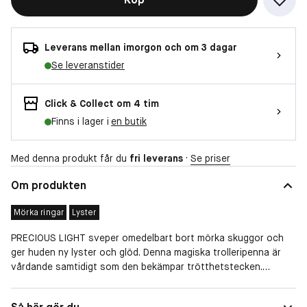
Leverans mellan imorgon och om 3 dagar
Se leveranstider
Click & Collect om 4 tim
Finns i lager i
en butik
Med denna produkt får du
fri leverans
·
Se priser
Om produkten
Mörka ringar
Lyster
PRECIOUS LIGHT sveper omedelbart bort mörka skuggor och
ger huden ny lyster och glöd. Denna magiska trolleripenna är
vårdande samtidigt som den bekämpar trötthetstecken.
Guldpigmenten ger en fantastisk lyster och trollar genast bort
synligheten av rynkor och linjer.
Hudtyp
Normal