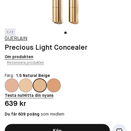
1 / 1
GUERLAIN
Precious Light Concealer
Om produkten
Recensera produkten
Färg:
1.5 Natural Beige
Testa nu!
Hitta din nyans
Pris: 639 kr
639 kr
Du får 639 poäng
som medlem
Köp