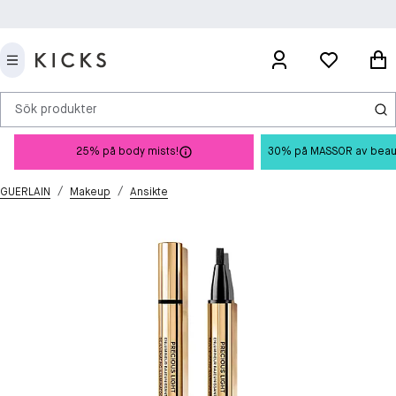
Sök produkter
25% på body mists!
30% på MASSOR av beauty 
/
/
GUERLAIN
Makeup
Ansikte