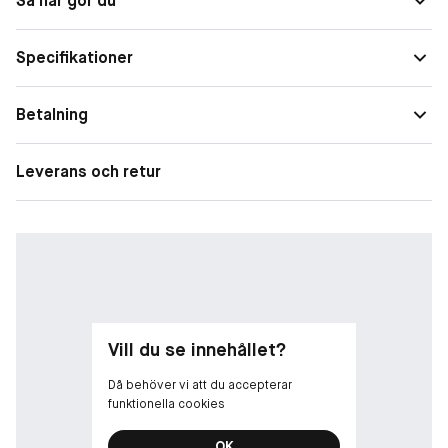
Så här gör du
Täckning
Medium
Specifikationer
Form
Flytande
Egenskaper
Vårdande
Betalning
Finish
Lyster
Leverans och retur
Speciella behov
Mörka ringar
Täckningsgrad
Medium
Vill du se innehållet?
Då behöver vi att du accepterar
funktionella cookies
OK