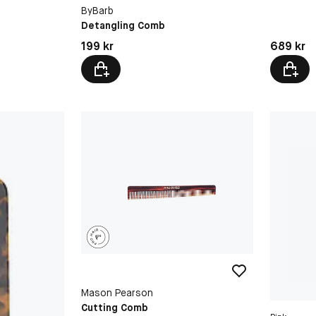
ByBarb
Detangling Comb
Pris: 199 kr
Pris: 689 
199 kr
689 kr
Mason Pearson
Cutting Comb