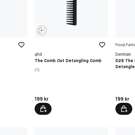
Floral Fant
ghd
Denman
The Comb Out Detangling Comb
D28 The 
Detangle
(1)
Pris: 199 kr
Pris: 199 
199 kr
199 kr