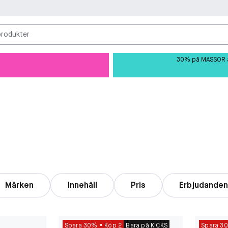
produkter
30% på MASSOR av 
Märken
Innehåll
Pris
Erbjudande
Spara 30%
Köp 2
Bara på KICKS
Spara 3