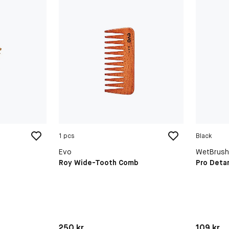
1 pcs
Black
Evo
WetBrus
Roy Wide-Tooth Comb
Pro Deta
Pris: 250 kr
Pris: 109 
250 kr
109 kr