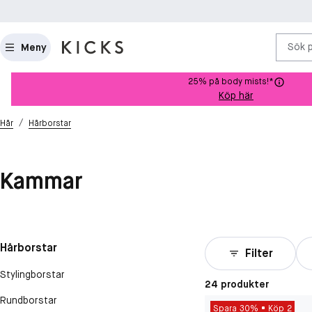
Sök 
Meny
25% på body mists!*
Köp här
/
Hår
Hårborstar
Kammar
Hårborstar
Filter
Stylingborstar
24 produkter
Rundborstar
Spara 30%
Köp 2