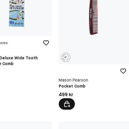
asies
Deluxe Wide Tooth
r Comb
Mason Pearson
Pocket Comb
kr
Pris: 499 kr
499 kr