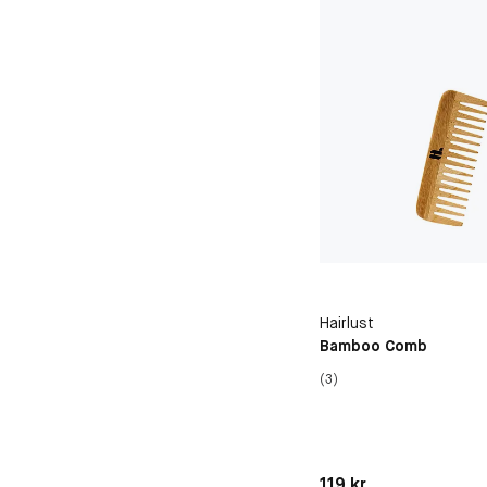
Hairlust
Bamboo Comb
(3)
Pris: 119 kr
119 kr