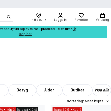
Hitta butik
Logga in
Favoriter
Varukorg
beauty vid köp av minst 2 produkter - Mixa fritt!*
Köp här
n
Betyg
Ålder
Butiker
Visa alla
Sortering
:
Mest köpta
0%
Köp 2
Bara på KICKS
Spara 30%
Köp 2