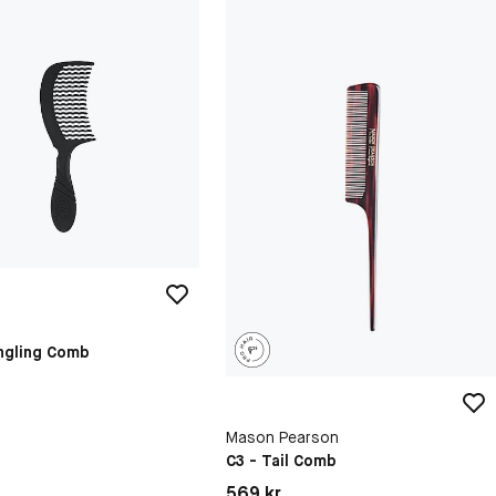
h
ngling Comb
Mason Pearson
C3 - Tail Comb
kr
Pris: 569 kr
569 kr