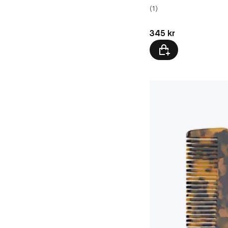
(1)
Pris: 345 kr
345 kr