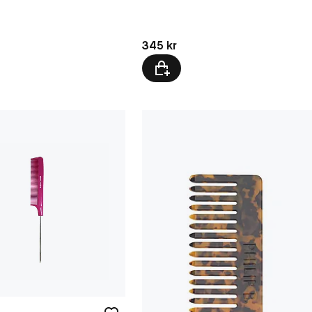
kr
Pris: 345 kr
345 kr