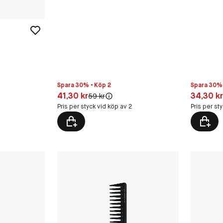
Spara 30% • Köp 2
Spara 30% 
Pris: 41,30 kr
Pris: 34,3
41,30 kr
34,30 k
Original pris:
59 kr
Pris per styck vid köp av 2
Pris per st