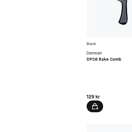
Black
Denman
DPC6 Rake Comb
Pris: 129 kr
129 kr