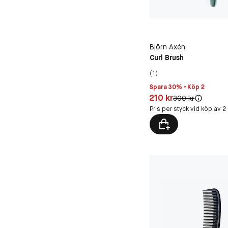
Björn Axén
Curl Brush
(1)
Spara 30% • Köp 2
Pris: 210 kr
210 kr
Original pris:
300 kr
Pris per styck vid köp av 2