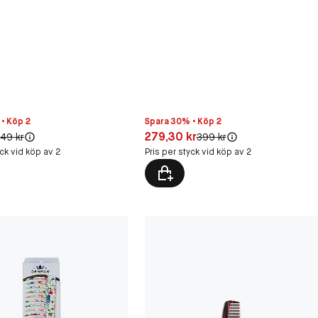
• Köp 2
Spara 30% • Köp 2
0 kr
Pris: 279,30 kr
r
279,30 kr
Original pris:
Original pris:
49 kr
399 kr
yck vid köp av 2
Pris per styck vid köp av 2