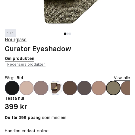
1 / 1
Hourglass
Curator Eyeshadow
Om produkten
Recensera produkten
Färg:
Bid
Visa alla
Testa nu!
Pris: 399 kr
399 kr
Du får 399 poäng
som medlem
Handlas endast online