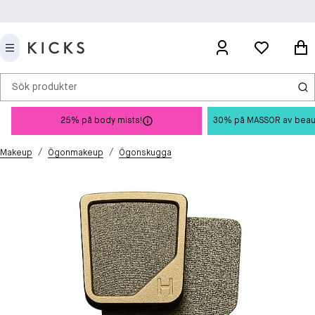
Sök produkter
25% på body mists!
30% på MASSOR av beauty 
/
/
Makeup
Ögonmakeup
Ögonskugga