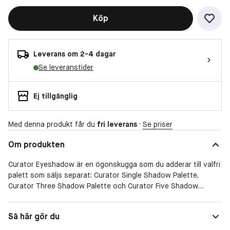
Köp
Leverans om 2-4 dagar
Se leveranstider
Ej tillgänglig
Med denna produkt får du
fri leverans
·
Se priser
Om produkten
Curator Eyeshadow är en ögonskugga som du adderar till valfri
palett som säljs separat: Curator Single Shadow Palette,
Curator Three Shadow Palette och Curator Five Shadow
Palette. Välj storlek på din palett och de ögonskuggor du
önskar för en skräddarsydd upplevelse! Du kan enkelt byta ut
Så här gör du
dina ögonskuggor i paletten när de tagit slut. ögonskuggorna
finns i många olika nyanser med allt från en matt, satin, metallic