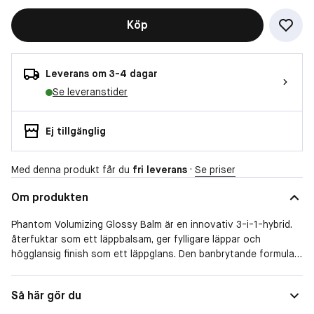
Köp
Leverans om 3-4 dagar
Se leveranstider
Ej tillgänglig
Med denna produkt får du
fri leverans
·
Se priser
Om produkten
Phantom Volumizing Glossy Balm är en innovativ 3-i-1-hybrid.
återfuktar som ett läppbalsam, ger fylligare läppar och
högglansig finish som ett läppglans. Den banbrytande formulan
är berikad med Conditioning Complex som omedelbart ger
mjukare och smidigare läppar som håller hela dagen. Glider
Så här gör du
smidigt på läpparna och lämnar en fyllig färg och ett bekvämt
bärande utan att kännas kladdig eller klibbig.