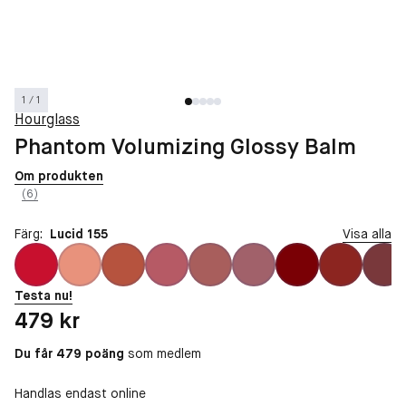
1 / 1
Hourglass
Phantom Volumizing Glossy Balm
Om produkten
(6)
Färg:
Lucid 155
Visa alla
Testa nu!
Pris: 479 kr
479 kr
Du får 479 poäng
som medlem
Handlas endast online