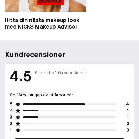
Hitta din nästa makeup look
med KICKS Makeup Advisor
Kundrecensioner
4.5
Baserat på
6
recensioner
Se fördelningen av stjärnor här
5
4
4
1
3
1
2
0
1
0