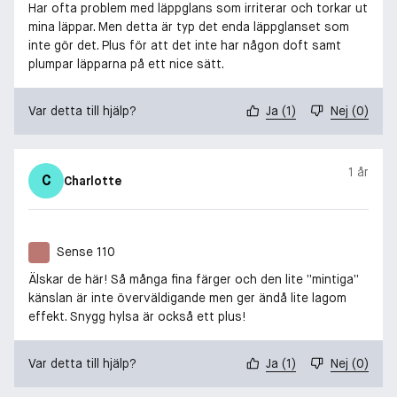
Har ofta problem med läppglans som irriterar och torkar ut
mina läppar. Men detta är typ det enda läppglanset som
inte gör det. Plus för att det inte har någon doft samt
plumpar läpparna på ett nice sätt.
Var detta till hjälp?
Ja
(
1
)
Nej
(
0
)
1 år
C
Charlotte
Sense 110
Älskar de här! Så många fina färger och den lite ”mintiga”
känslan är inte överväldigande men ger ändå lite lagom
effekt. Snygg hylsa är också ett plus!
Var detta till hjälp?
Ja
(
1
)
Nej
(
0
)