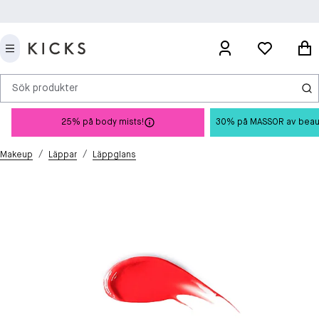
Sök produkter
25% på body mists!
30% på MASSOR av beauty 
/
/
Makeup
Läppar
Läppglans