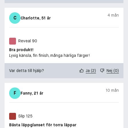
4 mån
C
Charlotte
, 51 år
Reveal 90
Bra produkt!
Lyxig känsla, fin finish, många härliga färger!
Var detta till hjälp?
Ja
(
2
)
Nej
(
0
)
10 mån
F
Fanny
, 21 år
Slip 125
Bästa läppglanset för torra läppar