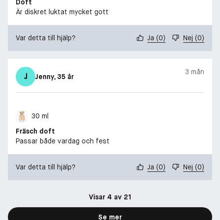
Doft
Är diskret luktat mycket gott
Var detta till hjälp?
Ja
(
0
)
Nej
(
0
)
3 mån
J
Jenny
, 35 år
30 ml
Fräsch doft
Passar både vardag och fest
Var detta till hjälp?
Ja
(
0
)
Nej
(
0
)
Visar 4 av 21
Se mer