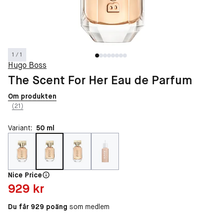
1 / 1
Hugo Boss
The Scent For Her Eau de Parfum
Om produkten
(21)
Variant:
50 ml
Nice Price
Pris: 929 kr
929 kr
Du får 929 poäng
som medlem