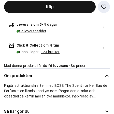
Köp
Leverans om 3-4 dagar
Se leveranstider
Click & Collect om 4 tim
Finns i lager i
129 butiker
Med denna produkt får du
fri leverans
·
Se priser
Om produkten
Frigör attraktionskraften med BOSS The Scent for Her Eau de
Parfum – en ikonisk parfym som fångar den starka och
obestridliga kemin mellan två människor. Inspirerad av
samspelet i ett djärvt möte förenar denna ambery-floral-fruity-
doft intensiva kontraster i en oemotståndlig och fängslande
Form
Spray
Så här gör du
komposition. Den öppnar med saftig persika som sprider en