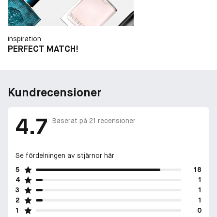
inspiration
PERFECT MATCH!
Kundrecensioner
4.7
Baserat på
21
recensioner
Se fördelningen av stjärnor här
5
18
4
1
3
1
2
1
1
0