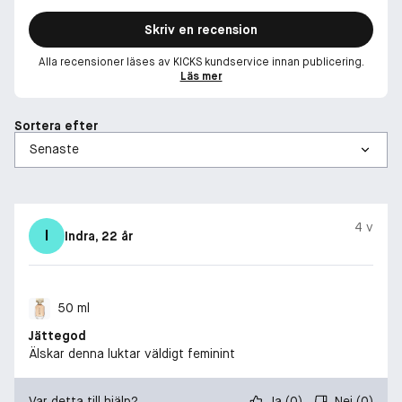
Skriv en recension
Alla recensioner läses av KICKS kundservice innan publicering.
Läs mer
Sortera efter
4 v
I
Indra
, 22 år
50 ml
Jättegod
Älskar denna luktar väldigt feminint
Var detta till hjälp?
Ja
(
0
)
Nej
(
0
)