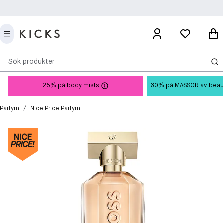
Sök produkter
25% på body mists!
30% på MASSOR av beauty 
/
Parfym
Nice Price Parfym