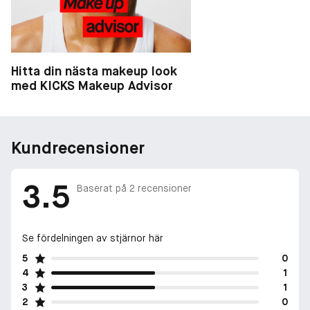
Hitta din nästa makeup look
med KICKS Makeup Advisor
Kundrecensioner
3.5
Baserat på
2
recensioner
Se fördelningen av stjärnor här
5
0
4
1
3
1
2
0