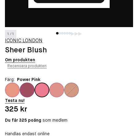
1 / 1
ICONIC LONDON
Sheer Blush
Om produkten
Recensera produkten
Färg:
Power Pink
Testa nu!
Pris: 325 kr
325 kr
Du får 325 poäng
som medlem
Handlas endast online