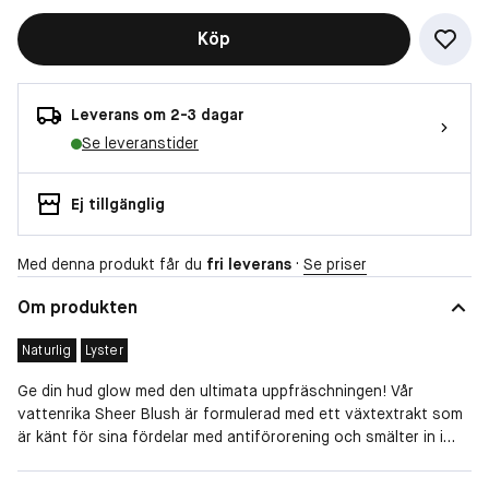
Köp
Leverans om 2-3 dagar
Se leveranstider
Ej tillgänglig
Med denna produkt får du
fri leverans
·
Se priser
Om produkten
Naturlig
Lyster
Ge din hud glow med den ultimata uppfräschningen! Vår
vattenrika Sheer Blush är formulerad med ett växtextrakt som
är känt för sina fördelar med antiförorening och smälter in i
huden och ger kinder och läppar ett vackert skimmer av mjuk
färg.
Finish
Naturlig, Lyster