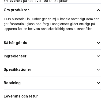
Fri leverans
på köp över 199 kr ·
Se priser
Om produkten
IDUN Minerals Lip Lusher ger en mjuk känsla samtidigt som den
ger fantastisk glans och färg. Läppglanset glider smidigt på
läpparna för en bekväm och icke-klibbig känsla. Innehåller
antioxidanter och oljor som har en skyddande och vårdande
effekt.
Så här gör du
Ingredienser
Specifikationer
Betalning
Leverans och retur