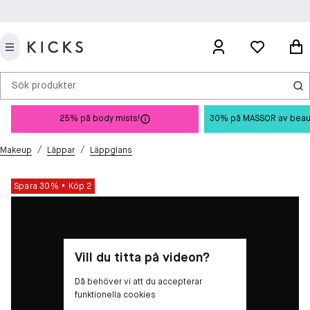
Sök produkter
25% på body mists!
30% på MASSOR av beauty 
/
/
Makeup
Läppar
Läppglans
Spara 30%
Köp 2
Vill du titta på videon?
Då behöver vi att du accepterar
funktionella cookies