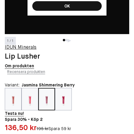
OK
1 / 1
IDUN Minerals
Lip Lusher
Om produkten
Recensera produkten
Variant:
Jasmina Shimmering Berry
Testa nu!
Spara 30% • Köp 2
Pris: 136,50 kr
136,50 kr
Original pris:
195 kr
Spara 59 kr