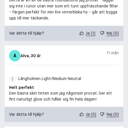
sig inte i runor utan mer som ett tunt uppfräschande filter
- färgen perfekt för min lite vinterbleka hy - går att bygga
upp till mer täckande.
Var detta till hjälp?
Ja
(
1
)
Nej
(
0
)
11 mån
A
Alva
, 30 år
Långholmen Light/Medium Neutral
Helt perfekt
Den bästa skin tinten som jag någonsin provat. Ger ett
fint naturligt glow och håller sig fin hela dagen!
Var detta till hjälp?
Ja
(
0
)
Nej
(
0
)