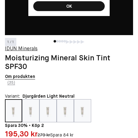
OK
1 / 1
IDUN Minerals
Moisturizing Mineral Skin Tint
SPF30
Om produkten
(35)
Variant:
Djurgården Light Neutral
Spara 30% • Köp 2
Pris: 195,30 kr
195,30 kr
Original pris:
279 kr
Spara 84 kr