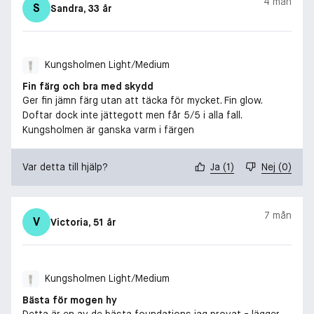
4 mån
S
Sandra
, 33 år
Kungsholmen Light/Medium
Fin färg och bra med skydd
Ger fin jämn färg utan att täcka för mycket. Fin glow.
Doftar dock inte jättegott men får 5/5 i alla fall.
Kungsholmen är ganska varm i färgen
Var detta till hjälp?
Ja
(
1
)
Nej
(
0
)
7 mån
V
Victoria
, 51 år
Kungsholmen Light/Medium
Bästa för mogen hy
Detta är en av de bästa foundations jag provat - lägger