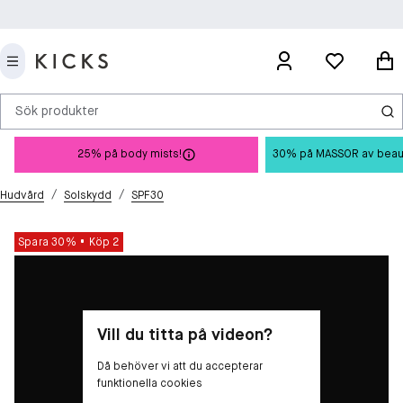
Sök produkter
25% på body mists!
30% på MASSOR av beauty 
/
/
Hudvård
Solskydd
SPF30
Spara 30%
Köp 2
Vill du titta på videon?
Då behöver vi att du accepterar
funktionella cookies