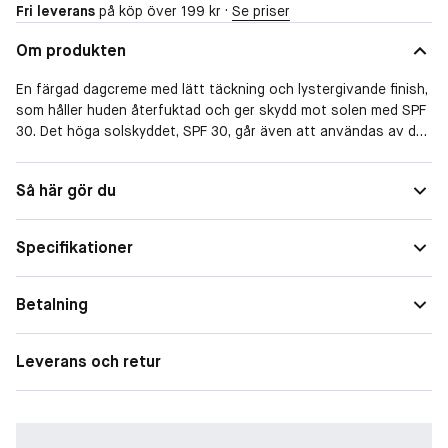
Fri leverans
på köp över 199 kr ·
Se priser
Om produkten
En färgad dagcreme med lätt täckning och lystergivande finish,
som håller huden återfuktad och ger skydd mot solen med SPF
30. Det höga solskyddet, SPF 30, går även att användas av de
med känslig hy tack vare att den innehåller mineralfilter. Den
veganska formulan känns viktlös på huden och jämnar ut
Solskydd
Med solfaktor
Så här gör du
hudtonen för ett naturligt resultat och en’’no-makeup makeup’’
look. Formulerad med hud-älskande ingredienser, som
antioxidanter, vitamin C och E för att skydda huden.
Specifikationer
Finns i 6 nyanser, från ljus till mörk.
Betalning
27 ml / 0.91 fl oz
Leverans och retur