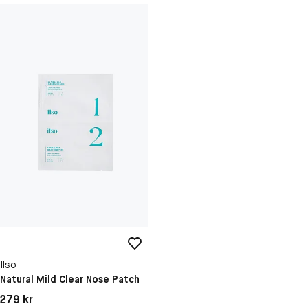
Ilso
Natural Mild Clear Nose Patch
Pris: 279 kr
279 kr