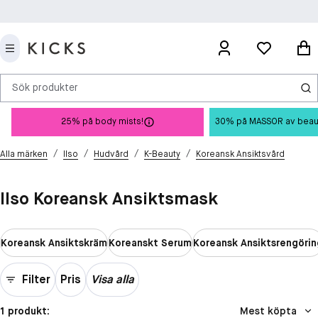
Sök produkter
25% på body mists!
30% på MASSOR av beauty 
/
/
/
/
Alla märken
Ilso
Hudvård
K-Beauty
Koreansk Ansiktsvård
Ilso Koreansk Ansiktsmask
Koreansk Ansiktskräm
Koreanskt Serum
Koreansk Ansiktsrengörin
Filter
Pris
Visa alla
1 produkt:
Mest köpta