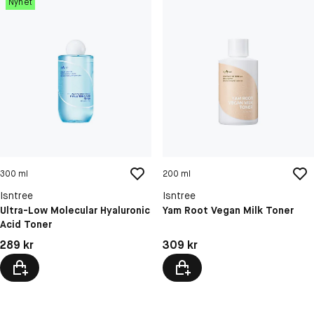
Nyhet
300 ml
200 ml
Isntree
Isntree
Ultra-Low Molecular Hyaluronic
Yam Root Vegan Milk Toner
Acid Toner
Pris: 289 kr
Pris: 309 kr
289 kr
309 kr