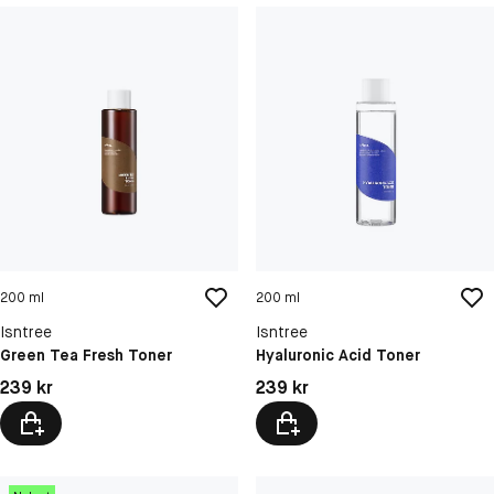
200 ml
200 ml
Isntree
Isntree
Green Tea Fresh Toner
Hyaluronic Acid Toner
Pris: 239 kr
Pris: 239 kr
239 kr
239 kr