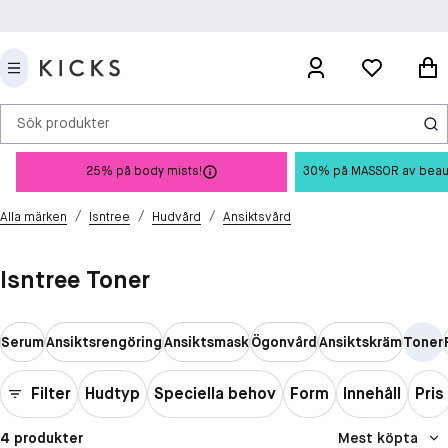
Sök produkter
25% på body mists!
30% på MASSOR av beauty 
/
/
/
Alla märken
Isntree
Hudvård
Ansiktsvård
Isntree Toner
Serum
Ansiktsrengöring
Ansiktsmask
Ögonvård
Ansiktskräm
Toner
Filter
Hudtyp
Speciella behov
Form
Innehåll
Pris
4 produkter
Mest köpta