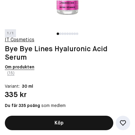
1 / 1
IT Cosmetics
Bye Bye Lines Hyaluronic Acid
Serum
Om produkten
(15)
Variant:
30 ml
Pris: 335 kr
335 kr
Du får 335 poäng
som medlem
Köp