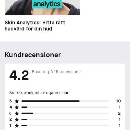
Skin Analytics: Hitta rätt
hudvård för din hud
Kundrecensioner
4.2
Baserat på
15
recensioner
Se fördelningen av stjärnor här
5
10
4
1
3
2
2
1
1
1