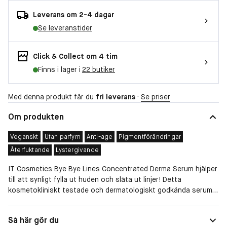
Leverans om 2-4 dagar
Se leveranstider
Click & Collect om 4 tim
Finns i lager i
22 butiker
Med denna produkt får du
fri leverans
·
Se priser
Om produkten
Veganskt
Utan parfym
Anti-age
Pigmentförändringar
Återfuktande
Lystergivande
IT Cosmetics Bye Bye Lines Concentrated Derma Serum hjälper
till att synligt fylla ut huden och släta ut linjer! Detta
kosmetokliniskt testade och dermatologiskt godkända serum
innehåller 1,5 % hyaluronsyra som ger långvarig återfuktning.
Med en blandning av peptider och vitamin B5 bidrar det här
Hudtyp
Känslig
Så här gör du
serumet dessutom till att ge huden en smidig känsla. Detta