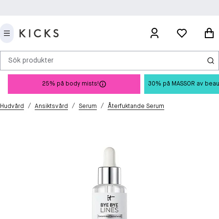
Sök produkter
25% på body mists!
30% på MASSOR av beauty 
/
/
/
Hudvård
Ansiktsvård
Serum
Återfuktande Serum