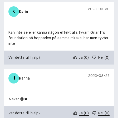
2023-09-30
K
Karin
Kan inte se eller känna någon effekt alls tyvärr. Gillar ITs
foundation så hoppades på samma mirakel här men tyvärr
inte
Var detta till hjälp?
Ja
(
0
)
Nej
(
0
)
2023-08-27
H
Hanna
Älskar 😀💋
Var detta till hjälp?
Ja
(
0
)
Nej
(
0
)