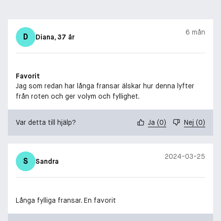
6 mån
D
Diana
, 37 år
Favorit
Jag som redan har långa fransar älskar hur denna lyfter
från roten och ger volym och fyllighet.
Var detta till hjälp?
Ja
(
0
)
Nej
(
0
)
2024-03-25
S
Sandra
Långa fylliga fransar. En favorit