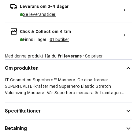
Leverans om 3-4 dagar
Se leveranstider
Click & Collect om 4 tim
Finns i lager i
61 butiker
Med denna produkt får du
fri leverans
·
Se priser
Om produkten
IT Cosmetics Superhero™ Mascara. Ge dina fransar
SUPERHJÄLTE-krafter med Superhero Elastic Stretch
Volumizing Mascara! Vår Superhero mascara är framtagen
tillsammans med plastikkirurger och innehåller Elastic Stretch
Technology vilket gör att dina fransar ser bredare och längre
Egenskaper
Längd, Volym, Ej vattenfast
Specifikationer
ut samtidigt som de får ökad volym och vårdas på djupet -
med bara ett lager!
Effektiva ingredienser och Super Black-pigment kombinerat
Betalning
med Lash-Changing Power Brush samarbetar för att täcka