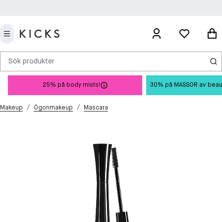
Sök produkter
25% på body mists!
30% på MASSOR av beauty 
/
/
Makeup
Ögonmakeup
Mascara