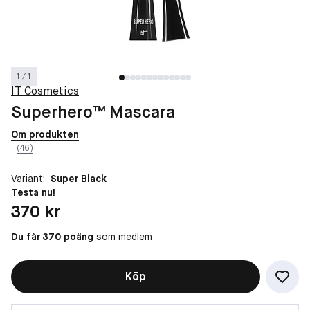
1 / 1
IT Cosmetics
Superhero™ Mascara
Om produkten
(46)
Variant:
Super Black
Testa nu!
Pris: 370 kr
370 kr
Du får 370 poäng
som medlem
Köp