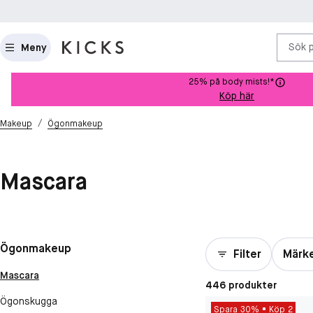
Sök 
Meny
25% på body mists!*
Köp här
/
Makeup
Ögonmakeup
Mascara
Ögonmakeup
Filter
Märk
Mascara
446 produkter
Ögonskugga
Spara 30%
Köp 2