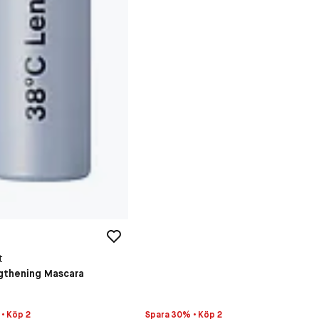
t
gthening Mascara
• Köp 2
Spara 30% • Köp 2