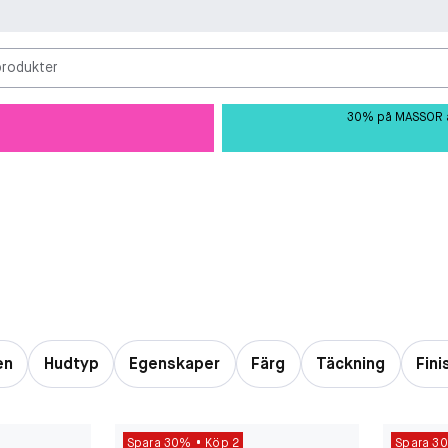
produkter
30% på MASSOR av 
en
Hudtyp
Egenskaper
Färg
Täckning
Fini
Spara 30%
Köp 2
Spara 3