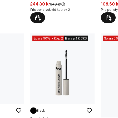
Pris: 244,30 kr
Pris: 108,
244,30 kr
108,50 k
Original pris:
349 kr
Pris per styck vid köp av 2
Pris per st
Spara 30%
Köp 2
Bara på KICKS
Spara 3
Black