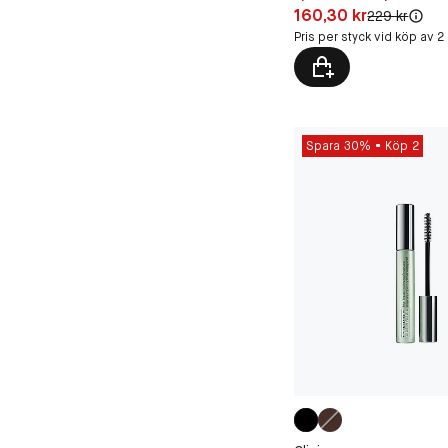
Pris: 160,30 kr
160,30 kr
Original pris:
229 kr
Pris per styck vid köp av 2
Spara 30%
Köp 2