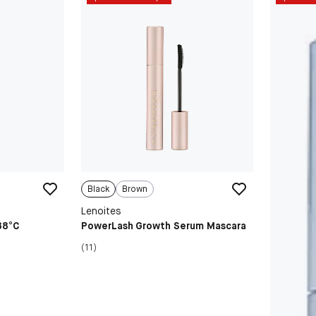
Black
Brown
Lenoites
38°C
PowerLash Growth Serum Mascara
(11)