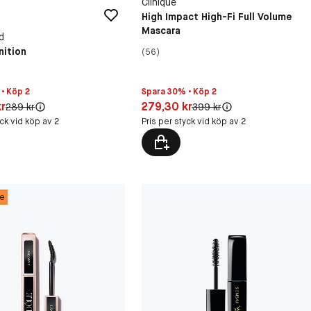
Clinique
High Impact High-Fi Full Volume
Mascara
d
nition
(56)
• Köp 2
Spara 30% • Köp 2
30 kr
Pris: 279,30 kr
kr
279,30 kr
Original pris:
Original pris:
289 kr
399 kr
yck vid köp av 2
Pris per styck vid köp av 2
ce