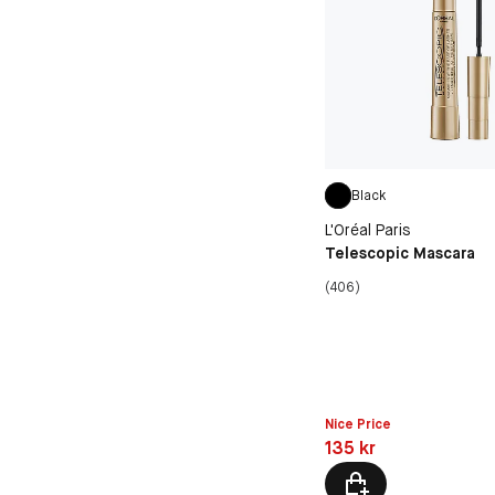
Black
L'Oréal Paris
Telescopic Mascara
(406)
Nice Price
Pris: 135 kr
135 kr