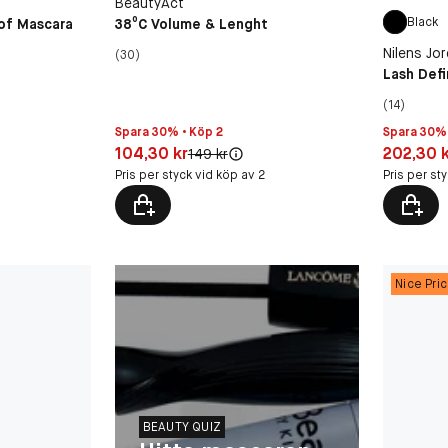
BeautyAct
Black
of Mascara
38⁰C Volume & Lenght
Nilens Jor
(30)
Lash Defi
(14)
Spara 30% • Köp 2
Spara 30% 
Pris: 104,30 kr
Pris: 202,
104,30 kr
202,30 
Original pris:
149 kr
Pris per styck vid köp av 2
Pris per st
Nice Pri
BEAUTY QUIZ