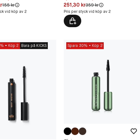
50 kr
Pris: 251,30 kr
r
251,30 kr
Original pris:
Original pris:
155 kr
359 kr
yck vid köp av 2
Pris per styck vid köp av 2
0%
Köp 2
Bara på KICKS
Spara 30%
Köp 2