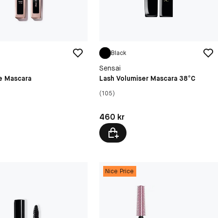
Black
Sensai
le Mascara
Lash Volumiser Mascara 38°C
(105)
kr
Pris: 460 kr
460 kr
Nice Price