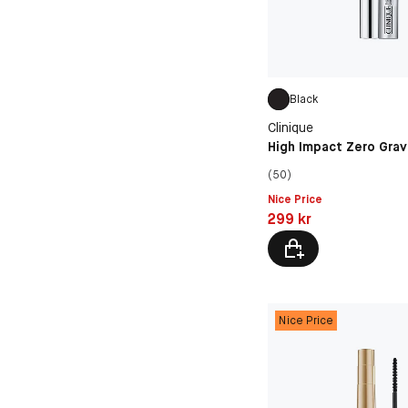
Black
Clinique
High Impact Zero Grav
(50)
Nice Price
Pris: 299 kr
299 kr
Nice Price