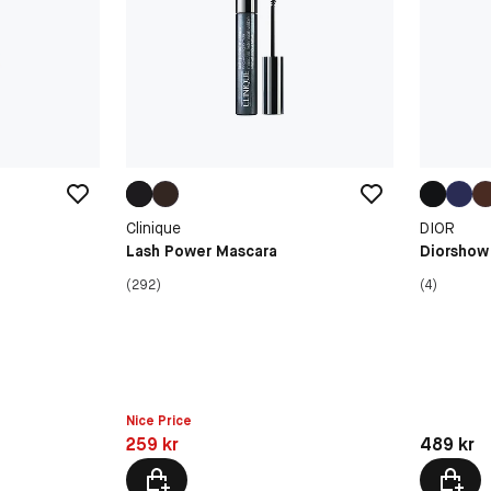
Clinique
DIOR
Lash Power Mascara
Diorshow
(292)
(4)
Nice Price
Pris: 259 kr
Pris: 489 
259 kr
489 kr