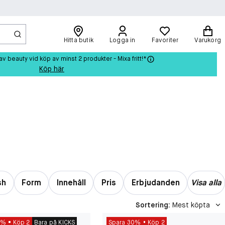
Hitta butik
Logga in
Favoriter
Varukorg
beauty vid köp av minst 2 produkter - Mixa fritt!*
Köp här
sh
Form
Innehåll
Pris
Erbjudanden
Visa alla
Sortering
:
Mest köpta
0%
Köp 2
Bara på KICKS
Spara 30%
Köp 2