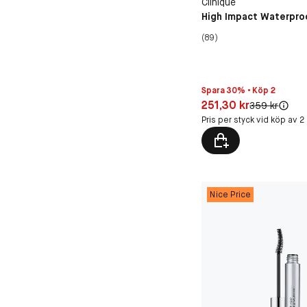
Clinique
High Impact Waterpro
(89)
Spara 30% • Köp 2
Pris: 251,30 kr
251,30 kr
Original pris:
359 kr
Pris per styck vid köp av 2
Nice Price