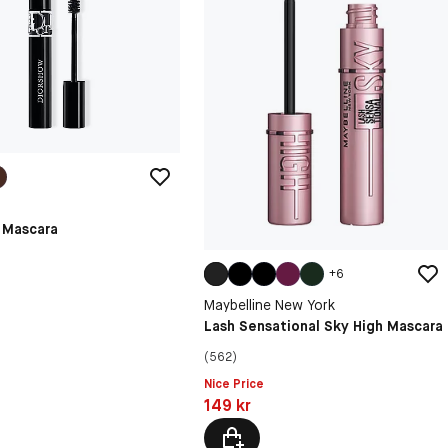
 Mascara
+
6
Maybelline New York
Lash Sensational Sky High Mascara
(562)
Nice Price
kr
Pris: 149 kr
149 kr