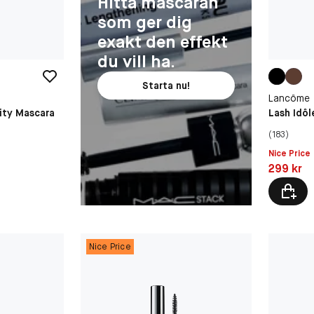
Hitta mascaran
som ger dig
exakt den effekt
du vill ha.
Starta nu!
Lancôme
ity Mascara
Lash Idô
(183)
Nice Price
Pris: 299 
299 kr
Nice Price