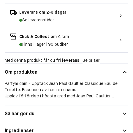
Leverans om 2-3 dagar
Se leveranstider
Click & Collect om 4 tim
Finns i lager i
90 butiker
Med denna produkt får du
fri leverans
·
Se priser
Om produkten
Parfym dam - Upptäck Jean Paul Gaultier Classique Eau de
Toilette: Essensen av feminin charm.
Upplev förförelse i högsta grad med Jean Paul Gaultier
Classique Eau de Toilette. Denna extremt sensuella doft är mer
än bara en damparfym - den är en hyllning till självförtroende
Form
Spray
Så här gör du
och feminin styrka. låt oss dyka in i Classiques värld, där
Doftfamilj
Amber
barndomsminnen utvecklas till en mogen femme fatale, som
utstrålar en fängslande doft av apelsinblommor, ingefära och
Ingredienser