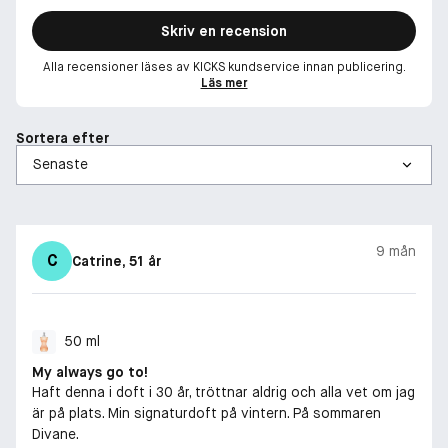
essensen av en fängslande och extremt sensuell natur. Att
välja Classique innebär att välja självförtroende, lockelse och
Skriv en recension
den tidlösa elegans som definierar en kvinna.
Alla recensioner läses av KICKS kundservice innan publicering.
Läs mer
-
Skäm bort dig med Jean Paul Gaultier Classique Eau de Toilette
Sortera efter
- där minnen förvandlas till sofistikering och självförtroende
blir en oförglömlig doft. Omfamna essensen av en självsäker
femme fatale och gör ett statement med varje spray.
-
9 mån
C
Catrine
, 51 år
DOFTNOTER:
Toppnoter: Ingefära
Hjärtnoter: Apelsinblomma
50 ml
Basnoter: Vanilj
My always go to!
Haft denna i doft i 30 år, tröttnar aldrig och alla vet om jag
är på plats. Min signaturdoft på vintern. På sommaren
Divane.