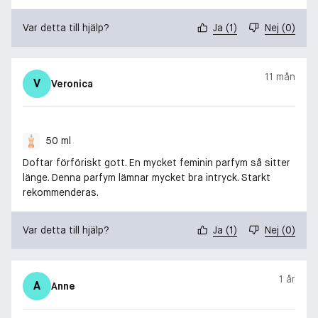
Var detta till hjälp?
Ja
(
1
)
Nej
(
0
)
11 mån
V
Veronica
50 ml
Doftar förföriskt gott. En mycket feminin parfym så sitter
länge. Denna parfym lämnar mycket bra intryck. Starkt
rekommenderas.
Var detta till hjälp?
Ja
(
1
)
Nej
(
0
)
1 år
A
Anne