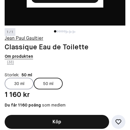
1 / 1
Jean Paul Gaultier
Classique Eau de Toilette
Om produkten
(33)
Storlek:
50 ml
30 ml
50 ml
Pris: 1 160 kr
1 160 kr
Du får 1160 poäng
som medlem
Köp