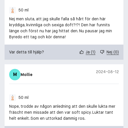
50 ml
Nej men sluta, att jag skulle falla så hårt för den här
kryddiga, kvinnliga och sexiga doft?!?! Den har funnits
länge och först nu har jag hittat den. Nu pausar jag min
Byredo ett tag och kör denna!
Var detta till hjälp?
Ja
(
1
)
Nej
(
0
)
2024-08-12
M
Mollie
50 ml
Nope, trodde av någon anledning att den skulle lukta mer
fräscht men missade att den var soft spicy. Luktar tant
helt enkelt. Som en uttorkad dammig ros.