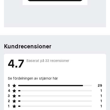
touch av sötma och intimitet. När doften dröjer sig kvar lämnar
den ett oförglömligt spår som symboliserar lockelsen hos en
kvinna som vet sitt värde.
-
FLASKAN: EN HYLLNING TILL TILL KVINNLIGHETEN
Oväntad elegans: Den ikoniska kvinnliga bysten,
Kundrecensioner
Classiques design är lika oväntad som den är elegant,
inkapslad i en flaska formad som en kvinnlig byst. Den är en
hyllning till kvinnans skönhet och symboliserar styrka,
4.7
sensualitet och empowerment. Dess generösa kurvor påminner
Baserat på
33
recensioner
om kurvorna hos en självsäker kvinna, vilket gör den till ett
statement på alla fåfängor.
Se fördelningen av stjärnor här
-
5
29
4
1
FÖTROLLANDE SKÖNHET: VARFÖR CLASSIQUE EDT
3
1
Classique är mer än en parfym som luktar gott - det är en
2
1
hyllning till femininitet och självförtroende. Från de spännande
1
1
toppnoterna till den kvardröjande basen förkroppsligar den