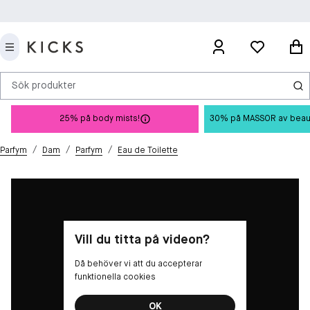
Sök produkter
25% på body mists!
30% på MASSOR av beauty 
/
/
/
Parfym
Dam
Parfym
Eau de Toilette
Vill du titta på videon?
Då behöver vi att du accepterar
funktionella cookies
OK