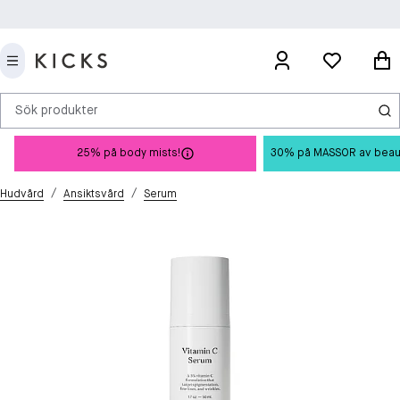
Sök produkter
25% på body mists!
30% på MASSOR av beauty 
/
/
Hudvård
Ansiktsvård
Serum