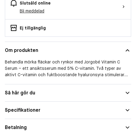
Slutsåld online
Bli meddelad
Ej tillgänglig
Om produkten
Behandla mörka fläckar och rynkor med Jorgobé Vitamin C
Serum – ett ansiktsserum med 5% C-vitamin. Två typer av
aktivt C-vitamin och fuktboostande hyaluronsyra stimulerar
hudens kollagenproduktion och jämnar ut hudtonen, för en
återfuktad och uppstramad hud. Aminosyror hjälper till att
Så här gör du
återställa hudens elasticitet och fasthet, vilket gör fina linjer
och rynkor mindre framträdande.
Specifikationer
Panthenol har återfuktande och lugnande egenskaper och
verkar fuktbindande – för en hud som känns mjuk, len och
smidig. Serumet är perfekt för dig som vill arbeta på en ojämn
Betalning
hudton, pigmenteringar och ålderstecken.