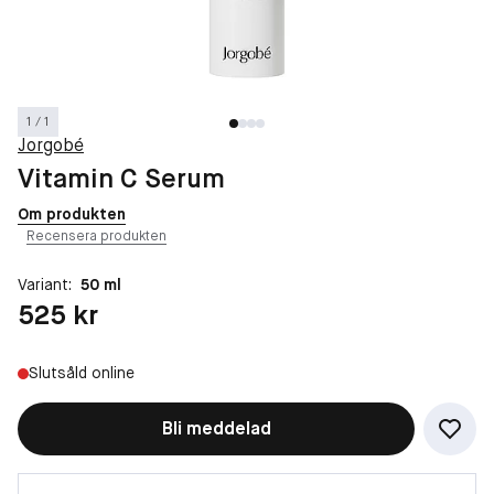
1 / 1
Jorgobé
Vitamin C Serum
Om produkten
Recensera produkten
Variant:
50 ml
Pris: 525 kr
525 kr
Slutsåld online
Bli meddelad