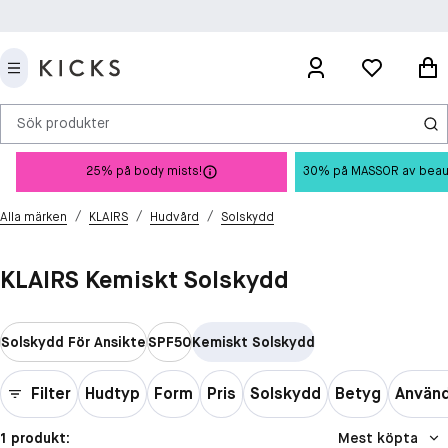
Sök produkter
25% på body mists!
30% på MASSOR av beauty 
/
/
/
Alla märken
KLAIRS
Hudvård
Solskydd
KLAIRS Kemiskt Solskydd
Solskydd För Ansikte
SPF50
Kemiskt Solskydd
Filter
Hudtyp
Form
Pris
Solskydd
Betyg
Använd
1 produkt:
Mest köpta