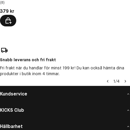
(8)
Pris: 379 kr
379 kr
Snabb leverans och fri frakt
Fri frakt när du handlar för minst 199 kr! Du kan också hämta dina
produkter i butik inom 4 timmar.
1
/
4
Kundservice
KICKS Club
Hållbarhet