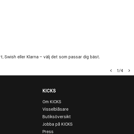
kr
, Swish eller Klarna – välj det som passar dig bäst.
1
/
4
KICKS
Om KICKS
Visselblåsare
Butiksöversikt
Jobba på KICKS
Press