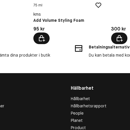
75 ml
kms
Add Volume Styling Foam
Pris: 300 
Pris: 95 kr
300 kr
95 kr
Betalningsalternativ
ämta dina produkter i butik
Du kan betala med kort
Hållbarhet
Hållbarhet
er
Hållbarhetsrapport
People
Planet
Product