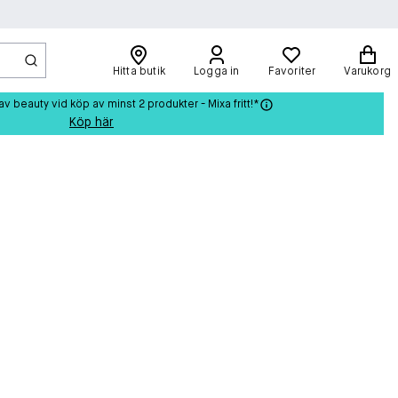
Hitta butik
Logga in
Favoriter
Varukorg
beauty vid köp av minst 2 produkter - Mixa fritt!*
Köp här