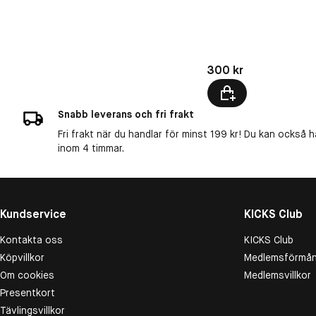
Pris: 300 kr
300 kr
Snabb leverans och fri frakt
Fri frakt när du handlar för minst 199 kr! Du kan också h
inom 4 timmar.
Kundservice
KICKS Club
Kontakta oss
KICKS Club
Köpvillkor
Medlemsförmån
Om cookies
Medlemsvillkor
Presentkort
Tävlingsvillkor