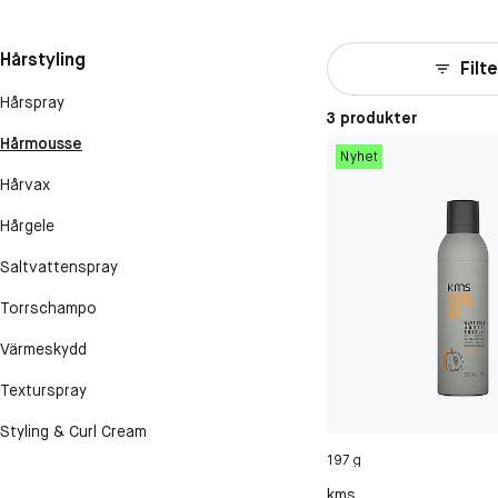
Hårstyling
Filte
Hårspray
3 produkter
Hårmousse
Nyhet
Hårvax
Hårgele
Saltvattenspray
Torrschampo
Värmeskydd
Texturspray
Styling & Curl Cream
197 g
kms