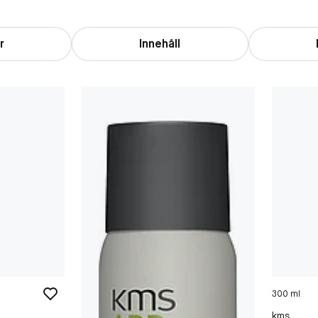
r
Innehåll
300 ml
kms