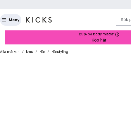
Sök 
Meny
25% på body mists!*
Köp här
/
/
/
Alla märken
kms
Hår
Hårstyling