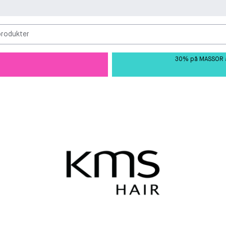
produkter
30% på MASSOR av 