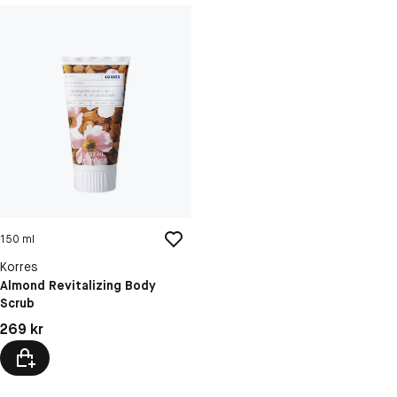
150 ml
Korres
Almond Revitalizing Body
Scrub
Pris: 269 kr
269 kr