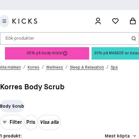
Sök produkter
25% på body mists!
30% på MASSOR av beauty 
/
/
/
/
Alla märken
Korres
Wellness
Sleep & Relaxation
Spa
Korres Body Scrub
Body Scrub
Filter
Pris
Visa alla
1 produkt:
Mest köpta